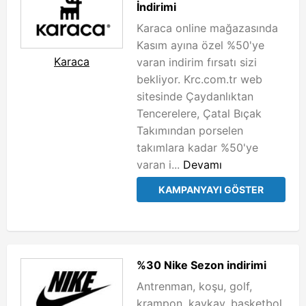
İndirimi
Karaca online mağazasında
Kasım ayına özel %50'ye
Karaca
varan indirim fırsatı sizi
bekliyor. Krc.com.tr web
sitesinde Çaydanlıktan
Tencerelere, Çatal Bıçak
Takımından porselen
takımlara kadar %50'ye
varan i...
Devamı
KAMPANYAYI GÖSTER
%30 Nike Sezon indirimi
Antrenman, koşu, golf,
krampon, kaykay, basketbol,