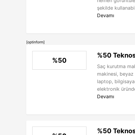
hemen görüntüley
şekilde kullanabil
Devamı
[optinform]
%50 Teknosa
%50
Saç kurutma maki
makinesi, beyaz 
laptop, bilgisaya
elektronik üründ
Devamı
%50 Teknos