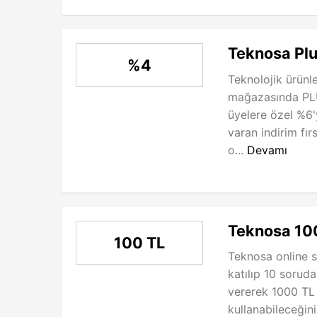
Teknosa Plus
%4
Teknolojik ürünle
mağazasında PLU
üyelere özel %6'
varan indirim fı
o...
Devamı
Teknosa 10
100 TL
Teknosa online s
katılıp 10 sorud
vererek 1000 TL 
kullanabileceğini