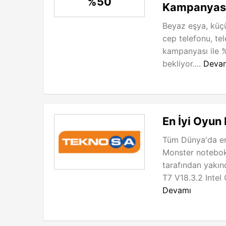
%50
Kampanyas
Beyaz eşya, küçü
cep telefonu, te
kampanyası ile %5
bekliyor....
Deva
En İyi Oyun 
Tüm Dünya'da en 
Monster notebok 
tarafından yakın
T7 V18.3.2 Inte
Devamı