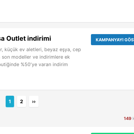
 Outlet indirimi
KAMPANYAYI GÖS
r, küçük ev aletleri, beyaz eşya, cep
n son modeller ve indirimlere ek
utiğinde %50'ye varan indirim
1
2
››
149
k