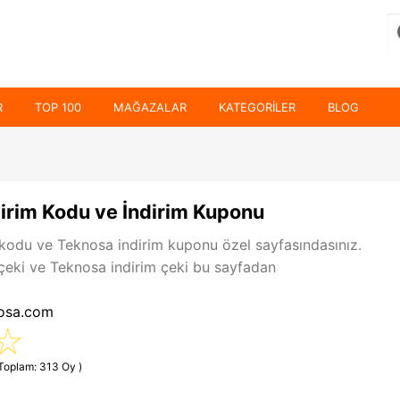
R
TOP 100
MAĞAZALAR
KATEGORILER
BLOG
irim Kodu ve İndirim Kuponu
kodu ve Teknosa indirim kuponu özel sayfasındasınız.
çeki ve Teknosa indirim çeki bu sayfadan
nosa.com
(Toplam: 313 Oy )