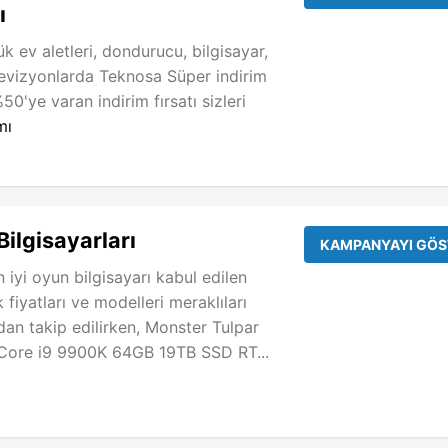
ı
k ev aletleri, dondurucu, bilgisayar,
levizyonlarda Teknosa Süper indirim
0'ye varan indirim fırsatı sizleri
mı
Bilgisayarları
KAMPANYAYI GÖS
iyi oyun bilgisayarı kabul edilen
fiyatları ve modelleri meraklıları
dan takip edilirken, Monster Tulpar
l Core i9 9900K 64GB 19TB SSD RT...