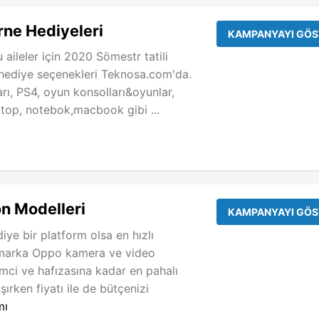
ne Hediyeleri
KAMPANYAYI GÖS
 aileler için 2020 Sömestr tatili
 hediye seçenekleri Teknosa.com'da.
arı, PS4, oyun konsolları&oyunlar,
ptop, notebok,macbook gibi ...
n Modelleri
KAMPANYAYI GÖS
iye bir platform olsa en hızlı
 marka Oppo kamera ve video
emci ve hafızasına kadar en pahalı
ışırken fiyatı ile de bütçenizi
mı