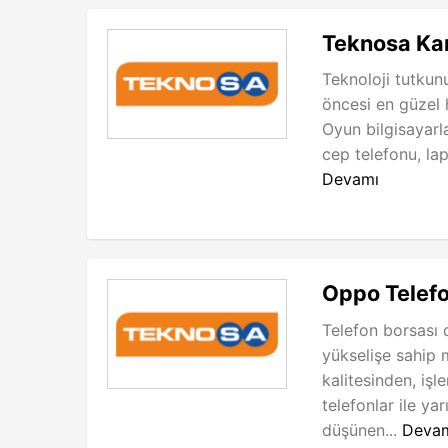
Teknosa Kar
Teknoloji tutkunu
öncesi en güzel
Oyun bilgisayarl
cep telefonu, la
Devamı
Oppo Telefo
Telefon borsası d
yükselişe sahip
kalitesinden, işl
telefonlar ile yar
düşünen...
Deva