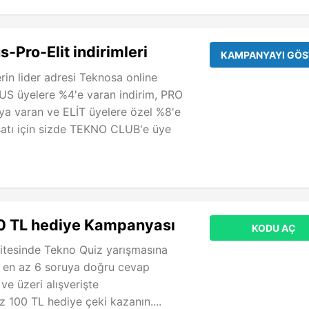
-Pro-Elit indirimleri
KAMPANYAYI GÖS
rin lider adresi Teknosa online
S üyelere %4'e varan indirim, PRO
ya varan ve ELİT üyelere özel %8'e
rsatı için sizde TEKNO CLUB'e üye
0 TL hediye Kampanyası
KODU AÇ
itesinde Tekno Quiz yarışmasına
a en az 6 soruya doğru cevap
ve üzeri alışverişte
z 100 TL hediye çeki kazanın....