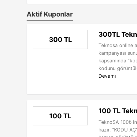
Aktif Kuponlar
300TL Tekn
300 TL
Teknosa online a
kampanyası sunu
kapsamında “kodu
kodunu görüntüley
Devamı
100 TL Tekn
100 TL
TeknoSA 100₺ in
hazır. “KODU AÇ”