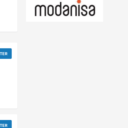
TER
TER