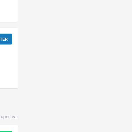
TER
upon var