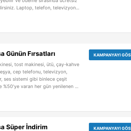
ebilir ve ödeme sırasında ücretsiz
irsiniz. Laptop, telefon, televizyon...
 Günün Fırsatları
KAMPANYAYI GÖS
nesi, tost makinesi, ütü, çay-kahve
eşya, cep telefonu, televizyon,
r, ses sistemi gibi binlece çeşit
e %50'ye varan her gün yenilenen ...
a Süper İndirim
KAMPANYAYI GÖS