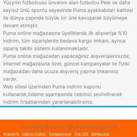
Yüzyılın futbolcusu ünvanını alan futbolcu Pele ve daha
sayısız ünlü sporcu sayesinde Puma ayakkabıları kalitesi
ile dünya çapında büyük bir üne kavuşarak büyümeye
devam etmiştir.
Puma online mağazasına üyeliklerde ilk alışverişe %10
indirim, tüm siparişlerde bedava kargo imkanı, ayrıca
sipariş takibi sistemi kullanılmaktadır.
Puma online mağazadan yapacağınız alışverişlerinizde,
internet mağazasına özel, güncel kampanyalar ile fiziki
mağazadan daha ucuza alışveriş yapma imkanınız
vardır.
Web sitesi üzerinden Puma indirim kuponu
kullanarak,ödeme aşamasında cebinizi sevindirecek
indirim fırsatlarından yararlanabilirsiniz.
Copyright © 2015 - 2026 indirimkuponum
Anasayfa
İndirim Kodları
Kampanyalar
Top 100
Mağazalar