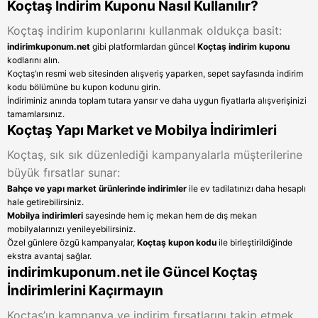
Koçtaş İndirim Kuponu Nasıl Kullanılır?
Koçtaş indirim kuponlarını kullanmak oldukça basit:
indirimkuponum.net
gibi platformlardan güncel
Koçtaş indirim kuponu
kodlarını alın.
Koçtaş’ın resmi web sitesinden alışveriş yaparken, sepet sayfasında indirim
kodu bölümüne bu kupon kodunu girin.
İndiriminiz anında toplam tutara yansır ve daha uygun fiyatlarla alışverişinizi
tamamlarsınız.
Koçtaş Yapı Market ve Mobilya İndirimleri
Koçtaş, sık sık düzenlediği kampanyalarla müşterilerine
büyük fırsatlar sunar:
Bahçe ve yapı market ürünlerinde indirimler
ile ev tadilatınızı daha hesaplı
hale getirebilirsiniz.
Mobilya indirimleri
sayesinde hem iç mekan hem de dış mekan
mobilyalarınızı yenileyebilirsiniz.
Özel günlere özgü kampanyalar,
Koçtaş kupon kodu
ile birleştirildiğinde
ekstra avantaj sağlar.
indirimkuponum.net ile Güncel Koçtaş
İndirimlerini Kaçırmayın
Koçtaş’ın kampanya ve indirim fırsatlarını takip etmek