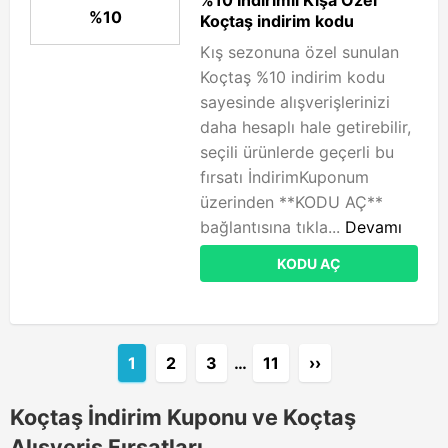
%10 İndirimli Kışa Özel
%10
Koçtaş indirim kodu
Kış sezonuna özel sunulan
Koçtaş %10 indirim kodu
sayesinde alışverişlerinizi
daha hesaplı hale getirebilir,
seçili ürünlerde geçerli bu
fırsatı İndirimKuponum
üzerinden **KODU AÇ**
bağlantısına tıkla...
Devamı
KODU AÇ
1
2
3
…
11
››
Koçtaş İndirim Kuponu ve Koçtaş
Alışveriş Fırsatları