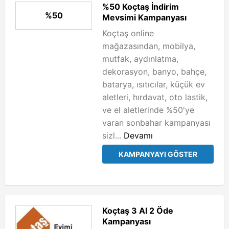
%50 Koçtaş İndirim
%50
Mevsimi Kampanyası
Koçtaş online
mağazasından, mobilya,
mutfak, aydınlatma,
dekorasyon, banyo, bahçe,
batarya, ısıtıcılar, küçük ev
aletleri, hırdavat, oto lastik,
ve el aletlerinde %50'ye
varan sonbahar kampanyası
sizl...
Devamı
KAMPANYAYI GÖSTER
Koçtaş 3 Al 2 Öde
Kampanyası