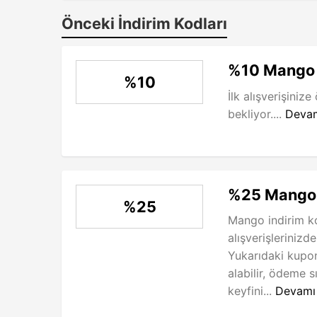
Önceki İndirim Kodları
%10 Mango 
%10
İlk alışverişinize
bekliyor....
Deva
%25 Mango 
%25
Mango indirim ko
alışverişlerinizd
Yukarıdaki kupo
alabilir, ödeme s
keyfini...
Devamı