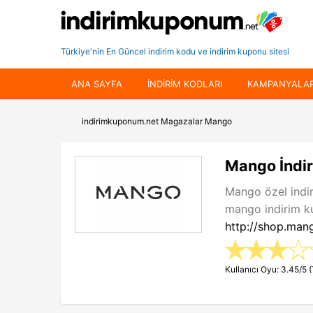
Türkiye'nin En Güncel indirim kodu ve indirim kuponu sitesi
ANA SAYFA
INDIRIM KODLARI
KAMPANYALA
indirimkuponum.net
Magazalar
Mango
Mango İndir
Mango özel indi
mango indirim kup
http://shop.ma
Kullanıcı Oyu: 3.45/5 