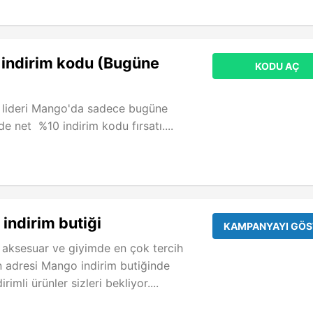
indirim kodu (Bugüne
KODU AÇ
 lideri Mango'da sadece bugüne
e net %10 indirim kodu fırsatı....
ndirim butiği
KAMPANYAYI GÖS
 aksesuar ve giyimde en çok tercih
n adresi Mango indirim butiğinde
imli ürünler sizleri bekliyor....