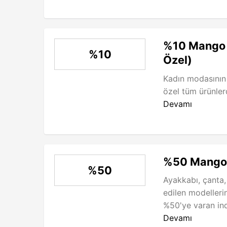
%10 Mango 
%10
Özel)
Kadın modasının
özel tüm ürünlerd
Devamı
%50 Mango i
%50
Ayakkabı, çanta,
edilen modelleri
%50'ye varan indir
Devamı