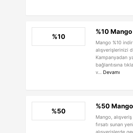
%10 Mango 
%10
Mango %10 indir
alışverişlerinizi
Kampanyadan yar
bağlantısına tık
v...
Devamı
%50 Mango Ü
%50
Mango, alışveriş
fırsatı sunan ye
alışverişlerde 