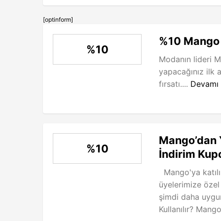
[optinform]
%10 Mango 
%10
Modanın lideri 
yapacağınız ilk 
fırsatı....
Devamı
Mango’dan 
%10
İndirim Kup
Mango'ya katılı
üyelerimize özel 
şimdi daha uygun 
Kullanılır? Mango