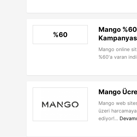
Mango %60’
%60
Kampanyas
Mango online sit
%60'a varan indi
Mango Ücre
Mango web sites
üzeri harcamaya
ediyor!...
Devamı