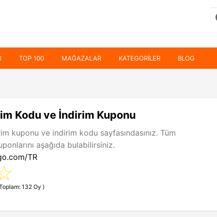
R
TOP 100
MAĞAZALAR
KATEGORILER
BLOG
im Kodu ve İndirim Kuponu
rim kuponu ve indirim kodu sayfasındasınız. Tüm
onlarını aşağıda bulabilirsiniz.
ngo.com/TR
(Toplam: 132 Oy )