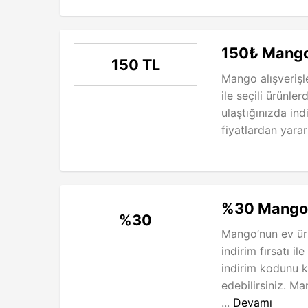
150₺ Mango
150 TL
Mango alışverişle
ile seçili ürünle
ulaştığınızda ind
fiyatlardan yarar
%30 Mango 
%30
Mango’nun ev ürü
indirim fırsatı il
indirim kodunu k
edebilirsiniz. 
...
Devamı