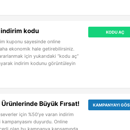
indirim kodu
KODU AÇ
im kuponu sayesinde online
 daha ekonomik hale getirebilirsiniz.
arlanmak için yukarıdaki “kodu aç”
layarak indirim kodunu görüntüleyin
rünlerinde Büyük Fırsat!
KAMPANYAYI GÖS
 severler için %50’ye varan indirim
ni kampanyasını duyurdu. Online
geçerli olan bu kampanya kapsamında