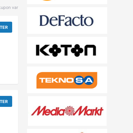
kupon var
TER
TER