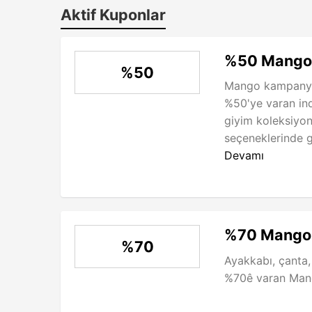
Aktif Kuponlar
%50 Mango İ
%50
Mango kampanyas
%50'ye varan indi
giyim koleksiyon
seçeneklerinde ge
Devamı
%70 Mango 
%70
Ayakkabı, çanta,
%70ê varan Mango