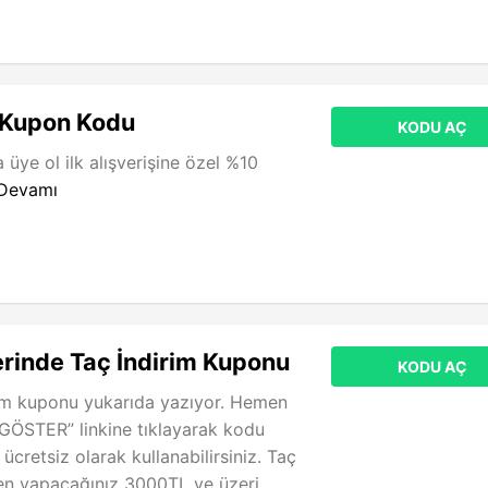
 Kupon Kodu
KODU AÇ
üye ol ilk alışverişine özel %10
Devamı
rinde Taç İndirim Kuponu
KODU AÇ
im kuponu yukarıda yazıyor. Hemen
ÖSTER” linkine tıklayarak kodu
cretsiz olarak kullanabilirsiniz. Taç
den yapacağınız 3000TL ve üzeri ...