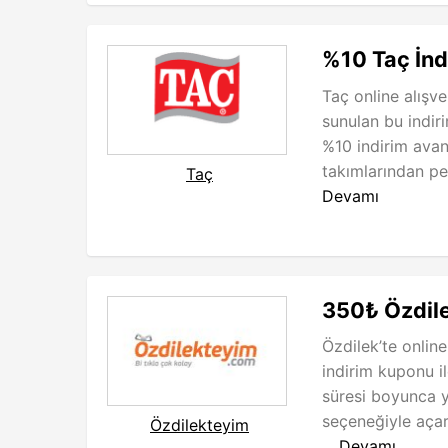
%10 Taç İnd
Taç online alışve
sunulan bu indir
%10 indirim avant
takımlarından pe
Taç
Devamı
350₺ Özdile
Özdilek’te online
indirim kuponu 
süresi boyunca 
seçeneğiyle açar
Özdilekteyim
...
Devamı