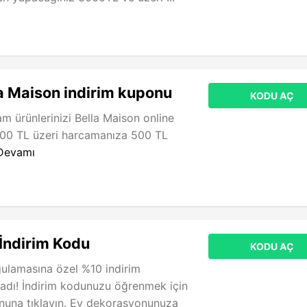
a Maison indirim kuponu
KODU AÇ
m ürünlerinizi Bella Maison online
00 TL üzeri harcamanıza 500 TL
Devamı
İndirim Kodu
KODU AÇ
gulamasına özel %10 indirim
adı! İndirim kodunuzu öğrenmek için
una tıklayın. Ev dekorasyonunuza