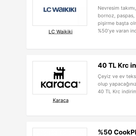
Nevresim takımı, 
bornoz, paspas, 
pişirme başta o
%50'ye varan indir
LC Waikiki
40 TL Krc i
Çeyiz ve ev teks
olup yapacağını
40 TL Krc indirim
Karaca
%50 CookPlu