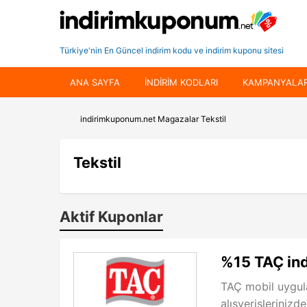
Türkiye'nin En Güncel indirim kodu ve indirim kuponu sitesi
ANA SAYFA
INDIRIM KODLARI
KAMPANYALA
indirimkuponum.net
Magazalar
Tekstil
Tekstil
Aktif Kuponlar
%15 TAÇ ind
TAÇ mobil uygul
alışverişlerinizde