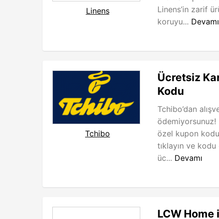
Linens’in zarif ü
Linens
koruyu...
Devamı
Ücretsiz Ka
Kodu
Tchibo’dan alışve
ödemiyorsunuz! 
özel kupon kodu
Tchibo
tıklayın ve kodu
üc...
Devamı
LCW Home in