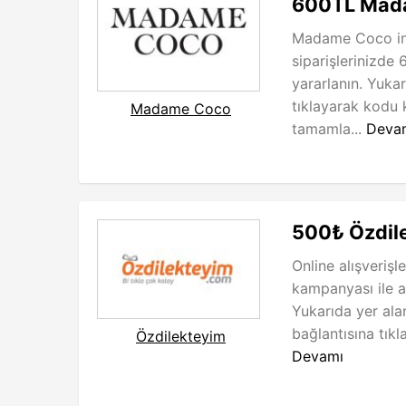
600TL Mada
Madame Coco ind
siparişlerinizde 
yararlanın. Yuka
tıklayarak kodu k
Madame Coco
tamamla...
Deva
500₺ Özdile
Online alışverişl
kampanyası ile av
Yukarıda yer al
bağlantısına tıkl
Özdilekteyim
Devamı