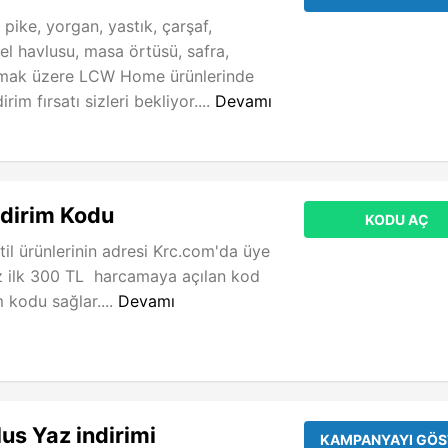
pike, yorgan, yastık, çarşaf,
el havlusu, masa örtüsü, safra,
lmak üzere LCW Home ürünlerinde
im fırsatı sizleri bekliyor....
Devamı
ndirim Kodu
KODU AÇ
til ürünlerinin adresi Krc.com'da üye
z ilk 300 TL harcamaya açılan kod
 kodu sağlar....
Devamı
s Yaz indirimi
KAMPANYAYI GÖS