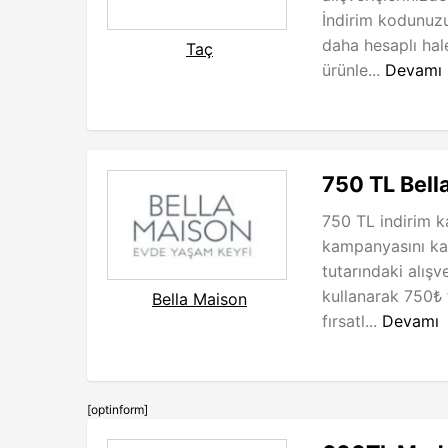
İndirim kodunuzu 
daha hesaplı hal
Taç
ürünle...
Devamı
750 TL Bell
750 TL indirim k
kampanyasını k
tutarındaki alışv
kullanarak 750₺ ta
Bella Maison
fırsatl...
Devamı
[optinform]