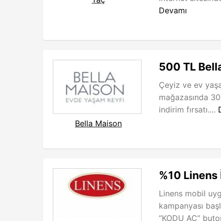
Devamı
500 TL Bell
Çeyiz ve ev yaşa
mağazasında 30
indirim fırsatı....
Bella Maison
%10 Linens 
Linens mobil uy
kampanyası başl
“KODU AÇ” buton