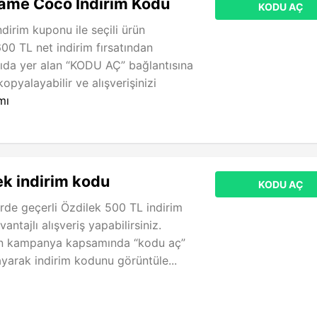
me Coco İndirim Kodu
KODU AÇ
irim kuponu ile seçili ürün
600 TL net indirim fırsatından
rıda yer alan “KODU AÇ” bağlantısına
opyalayabilir ve alışverişinizi
mı
k indirim kodu
KODU AÇ
erde geçerli Özdilek 500 TL indirim
antajlı alışveriş yapabilirsiniz.
an kampanya kapsamında “kodu aç”
ayarak indirim kodunu görüntüle...