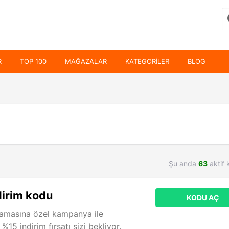
R
TOP 100
MAĞAZALAR
KATEGORILER
BLOG
Şu anda
63
aktif 
irim kodu
KODU AÇ
amasına özel kampanya ile
 %15 indirim fırsatı sizi bekliyor.