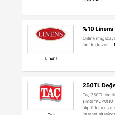
%10 Linens
Online mağazaya 
indirim kazan!...
Linens
250TL Değe
Taç 250TL indir
şimdi “KUPONU G
alıp ödemenizde ü
internet sitesin
Taç