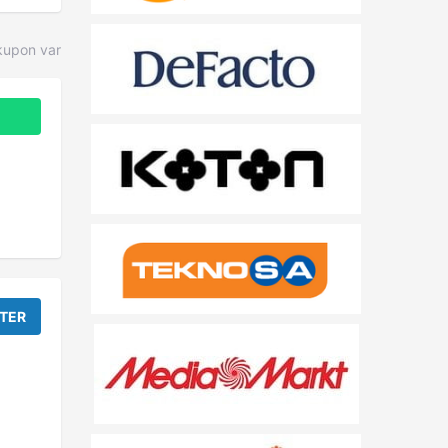
kupon var
TER