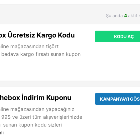
Şu anda
4
aktif 
ox Ücretsiz Kargo Kodu
KODU AÇ
line mağazasından tişört
de bedava kargo fırsatı sunan kupon
thebox İndirim Kuponu
KAMPANYAYI GÖS
nline mağazasından yapacağınız
e 99$ ve üzeri tüm alışverişlerinizde
tı sunan kupon kodu sizleri
mı