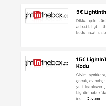
5€ LightInt
Dikkat çeken ürün
adresi Lihgt in 
kodu fırsatı sizler
15€ LightIn
Kodu
Giyim, ayakkabı,
çocuk, ev bahçe 
yurtdışı alışveri
Lightinthebox'da
indi...
Devamı