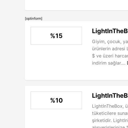
[optinform]
LightInTheB
%15
Giyim, çocuk, ya
ürünlerin adresi
$ ve üzeri harc
indirim sağlar....
LightInTheB
%10
LightInTheBox, 
tüketicilere sun
şirketidir. Light
alışverişlerinize 