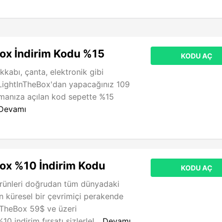
ox İndirim Kodu %15
KODU AÇ
kkabı, çanta, elektronik gibi
 LightInTheBox'dan yapacağınız 109
amanıza açılan kod sepette %15
Devamı
ox %10 İndirim Kodu
KODU AÇ
ürünleri doğrudan tüm dünyadaki
an küresel bir çevrimiçi perakende
InTheBox 59$ ve üzeri
%10 indirim fırsatı sizlerle!...
Devamı