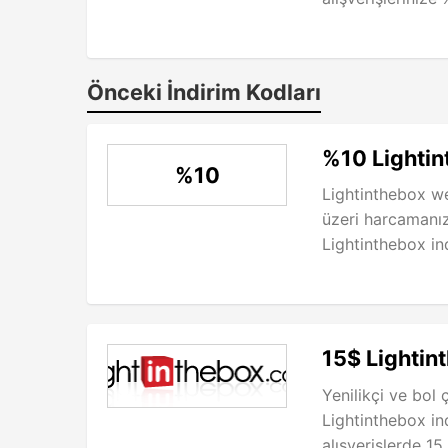
Önceki İndirim Kodları
%10 Lightin
%10
Lightinthebox w
üzeri harcamanı
Lightinthebox in
15$ Lightin
Yenilikçi ve bol ç
Lightinthebox in
alışverişlerde 15 