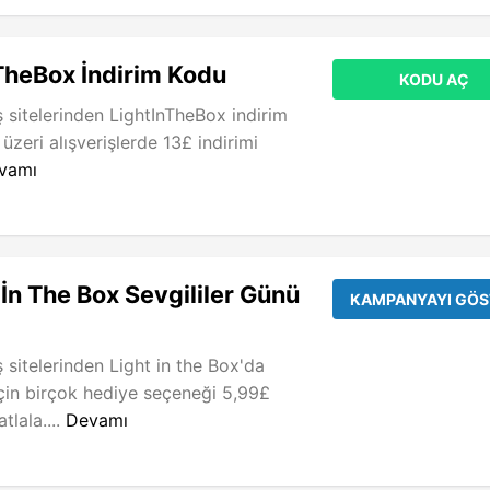
TheBox İndirim Kodu
KODU AÇ
iş sitelerinden LightInTheBox indirim
üzeri alışverişlerde 13£ indirimi
vamı
 İn The Box Sevgililer Günü
KAMPANYAYI GÖS
iş sitelerinden Light in the Box'da
için birçok hediye seçeneği 5,99£
tlala....
Devamı