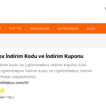
R
TOP 100
MAĞAZALAR
KATEGORILER
BLOG
ox İndirim Kodu ve İndirim Kuponu
dirim kodu ve Lightinthebox indirim kuponu özel
 Lightinthebox İndirim kodu ve Lightinthebox indirim
adan ulaşabilirsiniz.
inthebox.com/tr/
lam: 1 Oy )