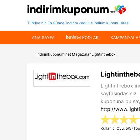
Türkiye'nin En Güncel indirim kodu ve indirim kuponu sitesi
ANA SAYFA
INDIRIM KODLARI
KAMPANYALA
indirimkuponum.net
Magazalar
Lightinthebox
Lightintheb
Lightinthebox in
sayfasındasınız.
kuponuna bu sayf
http://www.light
Kullanıcı Oyu: 5/5 (Top