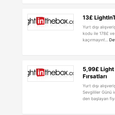
13£ LightIn
Yurt dışı alışver
kodu ile 178£ ve 
kaçırmayın!...
De
5,99£ Light
Fırsatları
Yurt dışı alışver
Sevgililer Günü 
den başlayan fiya