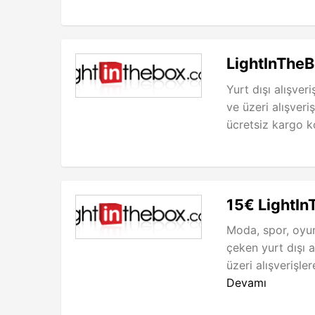
LightInThe
Yurt dışı alışver
ve üzeri alışveri
ücretsiz kargo kod
15€ LightIn
Moda, spor, oyunc
çeken yurt dışı 
üzeri alışverişler
Devamı