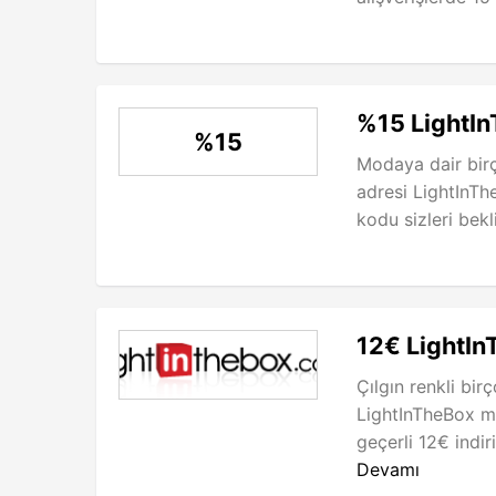
%15 LightIn
%15
Modaya dair birço
adresi LightInTh
kodu sizleri bekli
12€ LightIn
Çılgın renkli bir
LightInTheBox m
geçerli 12€ indir
Devamı