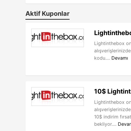
Aktif Kuponlar
Lightintheb
Lightinthebox on
alışverişleriniz
kodu....
Devamı
10$ Lightin
Lightinthebox o
alışverişlerinizd
10$ indirim fırsa
bekliyor....
Deva