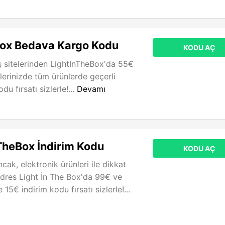
Box Bedava Kargo Kodu
KODU AÇ
iş sitelerinden LightInTheBox'da 55€
şlerinizde tüm ürünlerde geçerli
u fırsatı sizlerle!...
Devamı
TheBox İndirim Kodu
KODU AÇ
ak, elektronik ürünleri ile dikkat
adres Light İn The Box'da 99€ ve
e 15€ indirim kodu fırsatı sizlerle!...