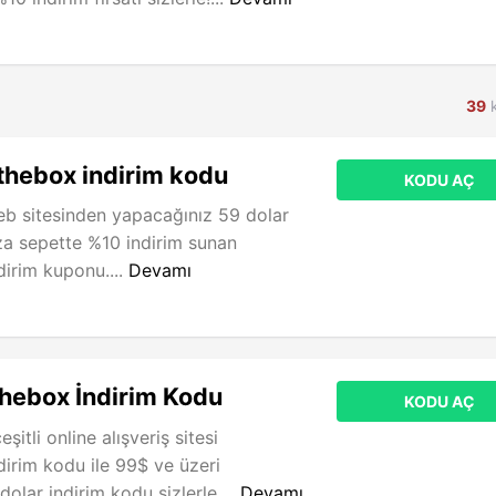
39
k
thebox indirim kodu
KODU AÇ
eb sitesinden yapacağınız 59 dolar
za sepette %10 indirim sunan
dirim kuponu....
Devamı
thebox İndirim Kodu
KODU AÇ
eşitli online alışveriş sitesi
dirim kodu ile 99$ ve üzeri
dolar indirim kodu sizlerle....
Devamı