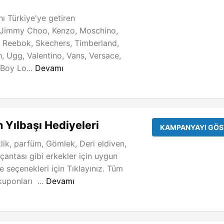
ı Türkiye'ye getiren
Jimmy Choo, Kenzo, Moschino,
, Reebok, Skechers, Timberland,
h, Ugg, Valentino, Vans, Versace,
Boy Lo...
Devamı
n Yılbaşı Hediyeleri
KAMPANYAYI GÖS
klik, parfüm, Gömlek, Deri eldiven,
antası gibi erkekler için uygun
e seçenekleri için Tıklayınız. Tüm
uponları ...
Devamı