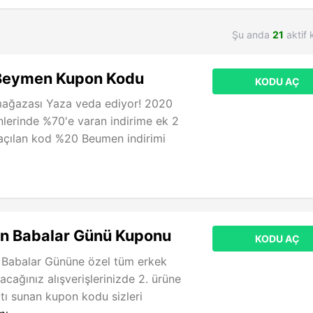
Şu anda
21
aktif 
eymen Kupon Kodu
KODU AÇ
ağazası Yaza veda ediyor! 2020
nlerinde %70'e varan indirime ek 2
 açılan kod %20 Beumen indirimi
 Babalar Günü Kuponu
KODU AÇ
Babalar Gününe özel tüm erkek
cağınız alışverişlerinizde 2. ürüne
atı sunan kupon kodu sizleri