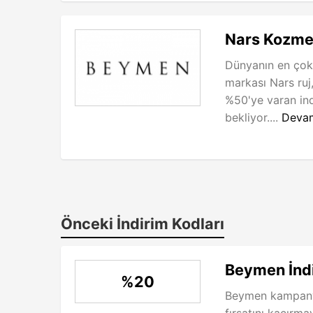
Nars Kozme
Dünyanın en çok 
markası Nars ruj,
%50'ye varan ind
bekliyor....
Deva
Önceki İndirim Kodları
Beymen İnd
%20
Beymen kampanyas
fırsatını kaçırm