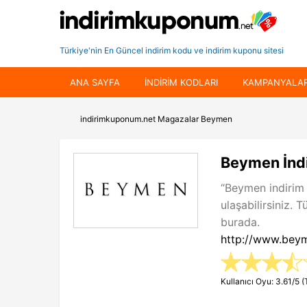
Türkiye'nin En Güncel indirim kodu ve indirim kuponu sitesi
ANA SAYFA
INDIRIM KODLARI
KAMPANYALA
indirimkuponum.net
Magazalar
Beymen
Beymen İndi
“Beymen indirim
ulaşabilirsiniz.
burada.
http://www.bey
Kullanıcı Oyu: 3.61/5 