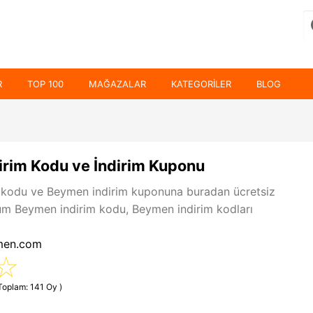
R
TOP 100
MAĞAZALAR
KATEGORILER
BLOG
rim Kodu ve İndirim Kuponu
 kodu ve Beymen indirim kuponuna buradan ücretsiz
 Tüm Beymen indirim kodu, Beymen indirim kodları
men.com
(Toplam: 141 Oy )