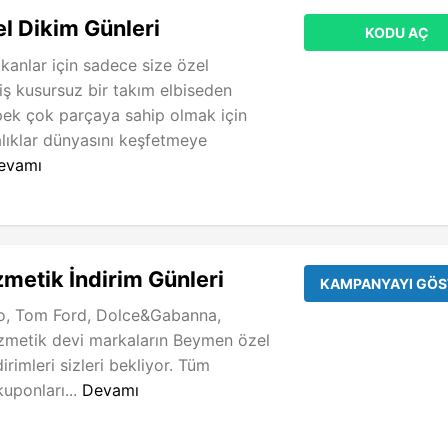
 Dikim Günleri
KODU AÇ
akanlar için sadece size özel
miş kusursuz bir takım elbiseden
ek çok parçaya sahip olmak için
lıklar dünyasını keşfetmeye
evamı
etik İndirim Günleri
KAMPANYAYI GÖS
o, Tom Ford, Dolce&Gabanna,
ozmetik devi markaların Beymen özel
rimleri sizleri bekliyor. Tüm
uponları...
Devamı