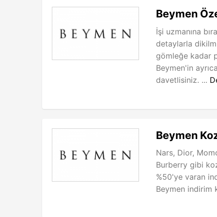
Beymen Özel
İşi uzmanına bır
detaylarla dikil
gömleğe kadar p
Beymen'in ayrıca
davetlisiniz. ...
D
Beymen Kozm
Nars, Dior, Mom
Burberry gibi k
%50'ye varan indi
Beymen indirim k