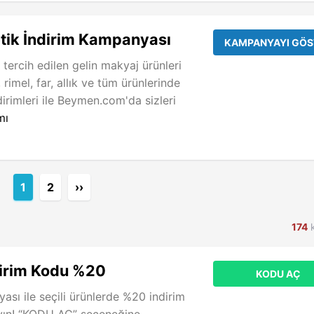
tik İndirim Kampanyası
KAMPANYAYI GÖS
tercih edilen gelin makyaj ürünleri
 rimel, far, allık ve tüm ürünlerinde
irimleri ile Beymen.com'da sizleri
mı
1
2
››
174
k
irim Kodu %20
KODU AÇ
ı ile seçili ürünlerde %20 indirim
ayın! “KODU AÇ” seçeneğine