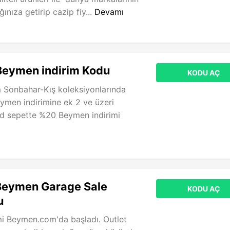
ğınıza getirip cazip fiy...
Devamı
ymen indirim Kodu
KODU AÇ
m Sonbahar-Kış koleksiyonlarında
ymen indirimine ek 2 ve üzeri
od sepette %20 Beymen indirimi
eymen Garage Sale
KODU AÇ
u
mi Beymen.com'da başladı. Outlet