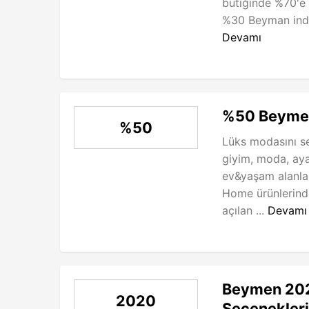
butiğinde %70'e 
%30 Beyman indiri
Devamı
%50 Beymen
%50
Lüks modasını se
giyim, moda, aya
ev&yaşam alanlar
Home ürünlerind
açılan ...
Devamı
Beymen 202
2020
Seçenekleri