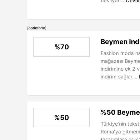
bekliyor....
Deva
[optinform]
Beymen ind
%70
Fashion moda haf
mağazası Beyme
indirimine ek 2 
indirim sağlar....
%50 Beymen
%50
Türkiye'nin tekst
Roma'ya gitmeni
tasarımlara eş ka