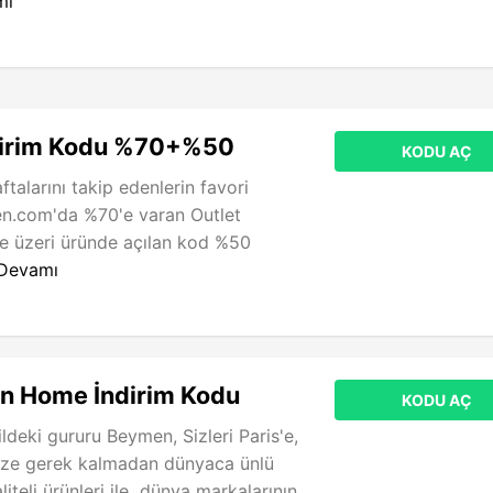
mı
irim Kodu %70+%50
KODU AÇ
talarını takip edenlerin favori
n.com'da %70'e varan Outlet
ve üzeri üründe açılan kod %50
Devamı
 Home İndirim Kodu
KODU AÇ
ildeki gururu Beymen, Sizleri Paris'e,
ze gerek kalmadan dünyaca ünlü
liteli ürünleri ile dünya markalarının