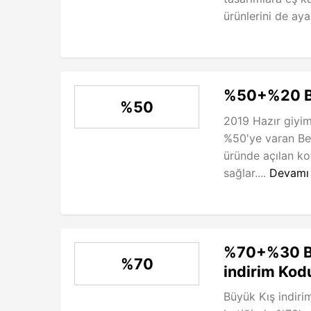
ürünlerini de aya
%50+%20 Be
%50
2019 Hazır giyi
%50'ye varan Be
üründe açılan k
sağlar....
Devamı
%70+%30 B
%70
indirim Kod
Büyük Kış indiri