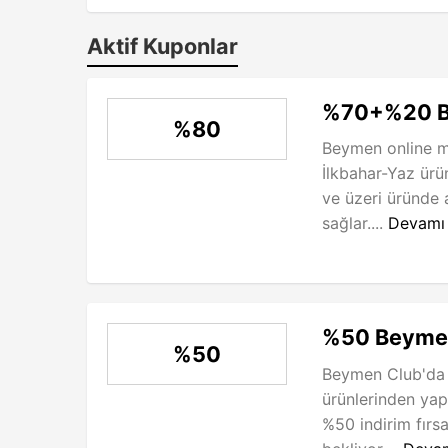
Aktif Kuponlar
%70+%20 B
%80
Beymen online m
İlkbahar-Yaz ürü
ve üzeri üründe
sağlar....
Devamı
%50 Beymen
%50
Beymen Club'da 
ürünlerinden yapa
%50 indirim fırs