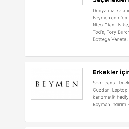
Dünya markaların
Beymen.com'da 
Nico Giani, Nike
Tod’s, Tory Burc
Bottega Veneta, 
Erkekler içi
Spor çanta, bile
Cüzdan, Laptop ç
karizmatik hediy
Beymen indirim k