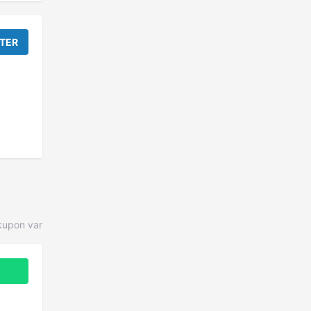
TER
upon var