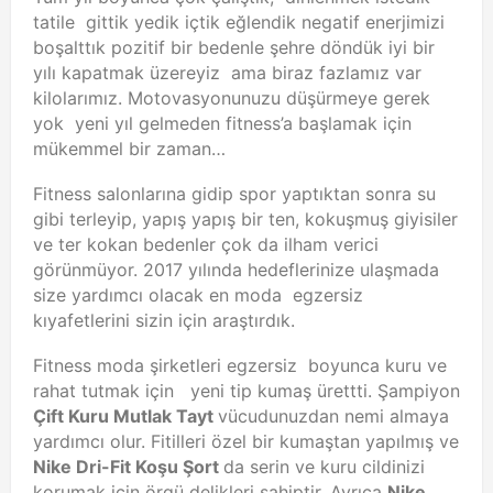
tatile gittik yedik içtik eğlendik negatif enerjimizi
boşalttık pozitif bir bedenle şehre döndük iyi bir
yılı kapatmak üzereyiz ama biraz fazlamız var
kilolarımız. Motovasyonunuzu düşürmeye gerek
yok yeni yıl gelmeden fitness’a başlamak için
mükemmel bir zaman…
Fitness salonlarına gidip spor yaptıktan sonra su
gibi terleyip, yapış yapış bir ten, kokuşmuş giyisiler
ve ter kokan bedenler çok da ilham verici
görünmüyor. 2017 yılında hedeflerinize ulaşmada
size yardımcı olacak en moda egzersiz
kıyafetlerini sizin için araştırdık.
Fitness moda şirketleri egzersiz boyunca kuru ve
rahat tutmak için yeni tip kumaş ürettti. Şampiyon
Çift Kuru Mutlak Tayt
vücudunuzdan nemi almaya
yardımcı olur. Fitilleri özel bir kumaştan yapılmış ve
Nike Dri-Fit Koşu Şort
da serin ve kuru cildinizi
korumak için örgü delikleri sahiptir. Ayrıca
Nike