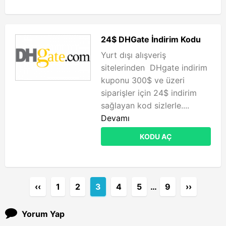
24$ DHGate İndirim Kodu
Yurt dışı alışveriş
sitelerinden DHgate indirim
kuponu 300$ ve üzeri
siparişler için 24$ indirim
sağlayan kod sizlerle....
Devamı
KODU AÇ
‹‹
1
2
3
4
5
…
9
››
Yorum Yap