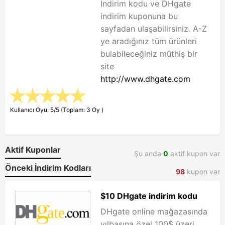
İndirim kodu ve DHgate
indirim kuponuna bu
sayfadan ulaşabilirsiniz. A-Z
ye aradığınız tüm ürünleri
bulabileceğiniz müthiş bir
site
http://www.dhgate.com
Kullanıcı Oyu: 5/5 (Toplam: 3 Oy )
Aktif Kuponlar
Şu anda
0
aktif kupon var
Önceki İndirim Kodları
98
kupon var
$10 DHgate indirim kodu
DHgate online mağazasında
yılbaşına özel 100$ üzeri