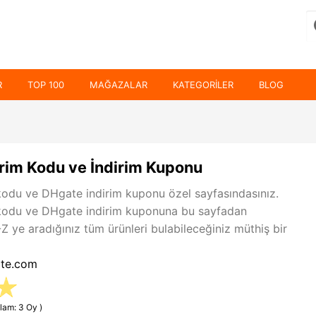
R
TOP 100
MAĞAZALAR
KATEGORILER
BLOG
rim Kodu ve İndirim Kuponu
kodu ve DHgate indirim kuponu özel sayfasındasınız.
kodu ve DHgate indirim kuponuna bu sayfadan
A-Z ye aradığınız tüm ürünleri bulabileceğiniz müthiş bir
ate.com
lam: 3 Oy )