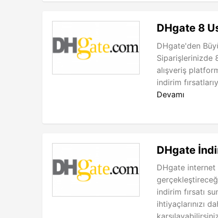
DHgate 8 U
DHgate'den Büyük
Siparişlerinizde
alışveriş platfo
indirim fırsatlarıy
Devamı
DHgate İnd
DHgate internet 
gerçekleştireceğ
indirim fırsatı su
ihtiyaçlarınızı d
karşılayabilirsiniz