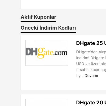
Aktif Kuponlar
Önceki İndirim Kodları
DHgate 25 
DHgate'den Alış
İndirim! DHgate 
USD ve üzeri alı
fırsatını kaçırm
fiy...
Devamı
DHgate 20 