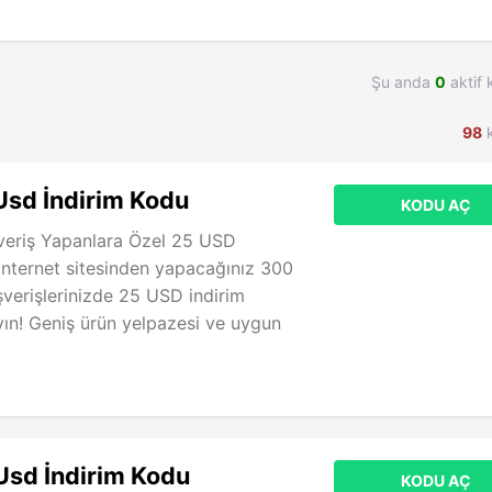
Şu anda
0
aktif 
98
k
Usd İndirim Kodu
KODU AÇ
veriş Yapanlara Özel 25 USD
internet sitesinden yapacağınız 300
şverişlerinizde 25 USD indirim
ayın! Geniş ürün yelpazesi ve uygun
Usd İndirim Kodu
KODU AÇ