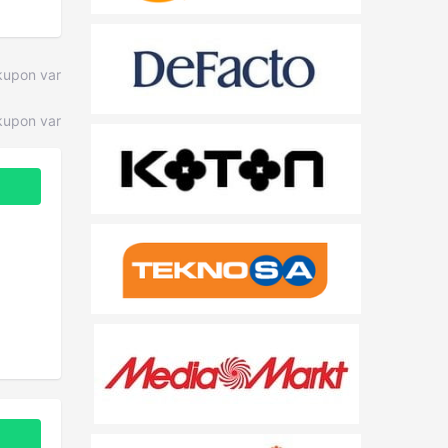
kupon var
upon var