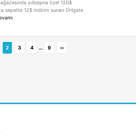
ağazasında yılbaşına özel 120$
za sepette 12$ indirim sunan DHgate
evamı
2
3
4
…
9
››