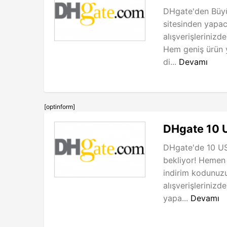
DHgate'den Büyük
sitesinden yapa
alışverişlerinizd
Hem geniş ürün 
di...
Devamı
[optinform]
DHgate 10 
DHgate'de 10 USD
bekliyor! Hemen 
indirim kodunuzu
alışverişlerinizd
yapa...
Devamı