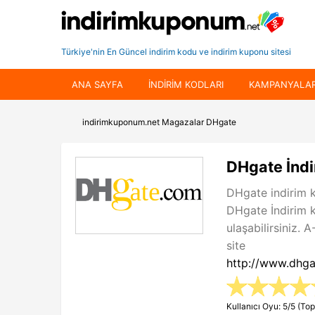
Türkiye'nin En Güncel indirim kodu ve indirim kuponu sitesi
ANA SAYFA
INDIRIM KODLARI
KAMPANYALA
indirimkuponum.net
Magazalar
DHgate
DHgate İndi
DHgate indirim 
DHgate İndirim 
ulaşabilirsiniz. 
site
http://www.dhg
Kullanıcı Oyu: 5/5 (Top