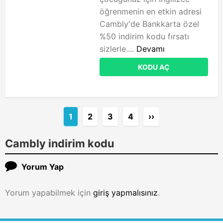
öğrenmenin en etkin adresi
Cambly'de Bankkarta özel
%50 indirim kodu fırsatı
sizlerle....
Devamı
KODU AÇ
1
2
3
4
››
Cambly indirim kodu
Yorum Yap
Yorum yapabilmek için
giriş yapmalısınız
.