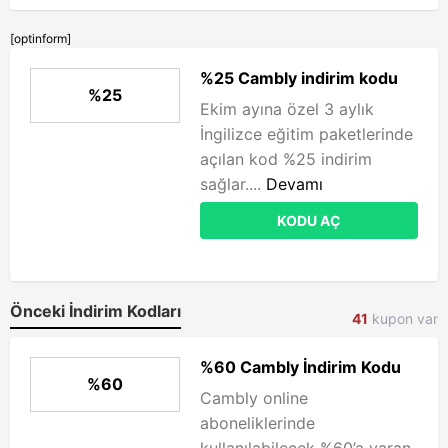
[optinform]
%25 Cambly indirim kodu
%25
Ekim ayına özel 3 aylık
İngilizce eğitim paketlerinde
açılan kod %25 indirim
sağlar....
Devamı
KODU AÇ
Önceki İndirim Kodları
41
kupon var
%60 Cambly İndirim Kodu
%60
Cambly online
aboneliklerinde