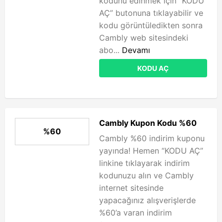
kodunu edinmek için “KODU
AÇ” butonuna tıklayabilir ve
kodu görüntüledikten sonra
Cambly web sitesindeki
abo...
Devamı
KODU AÇ
Cambly Kupon Kodu %60
%60
Cambly %60 indirim kuponu
yayında! Hemen “KODU AÇ”
linkine tıklayarak indirim
kodunuzu alın ve Cambly
internet sitesinde
yapacağınız alışverişlerde
%60’a varan indirim