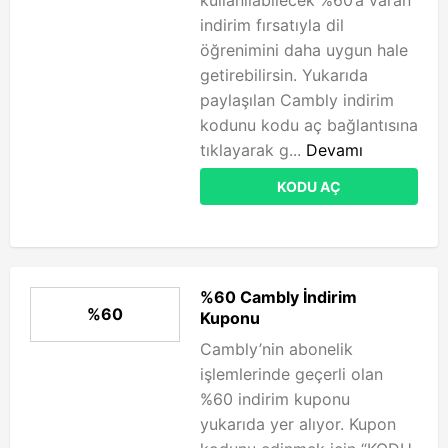
kullanılabilecek %60’a varan
indirim fırsatıyla dil
öğrenimini daha uygun hale
getirebilirsin. Yukarıda
paylaşılan Cambly indirim
kodunu kodu aç bağlantısına
tıklayarak g...
Devamı
KODU AÇ
%60 Cambly İndirim
%60
Kuponu
Cambly’nin abonelik
işlemlerinde geçerli olan
%60 indirim kuponu
yukarıda yer alıyor. Kupon