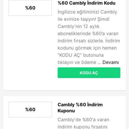
%60 Cambly İndirim Kodu
%60
İngilizce eğitiminizi Cambly
ile evinize taşıyın! Şimdi
Cambly’nin 12 aylık
aboneliklerinde %60’a varan
indirim fırsatı sizlerle. İndirim
kodunu görmek için hemen
“KODU AÇ” butonuna
tıklayın ve ödeme ...
Devamı
KODU AÇ
Cambly %60 İndirim
%60
Kuponu
Cambly'de %60'a varan
indirim kuponu fırsatını