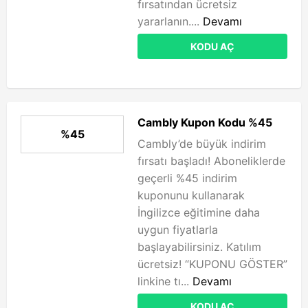
fırsatından ücretsiz
yararlanın....
Devamı
KODU AÇ
Cambly Kupon Kodu %45
%45
Cambly’de büyük indirim
fırsatı başladı! Aboneliklerde
geçerli %45 indirim
kuponunu kullanarak
İngilizce eğitimine daha
uygun fiyatlarla
başlayabilirsiniz. Katılım
ücretsiz! “KUPONU GÖSTER”
linkine tı...
Devamı
KODU AÇ