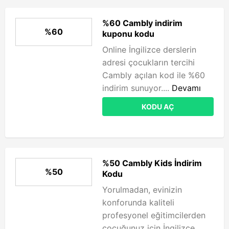
%60 Cambly indirim
%60
kuponu kodu
Online İngilizce derslerin
adresi çocukların tercihi
Cambly açılan kod ile %60
indirim sunuyor....
Devamı
KODU AÇ
%50 Cambly Kids İndirim
%50
Kodu
Yorulmadan, evinizin
konforunda kaliteli
profesyonel eğitimcilerden
çocuğunuz için İngilizce