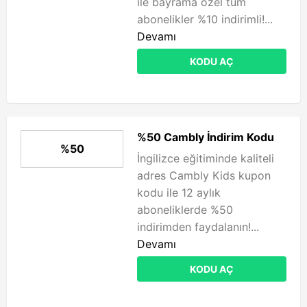
ile bayrama özel tüm
abonelikler %10 indirimli!...
Devamı
KODU AÇ
%50 Cambly İndirim Kodu
%50
İngilizce eğitiminde kaliteli
adres Cambly Kids kupon
kodu ile 12 aylık
aboneliklerde %50
indirimden faydalanın!...
Devamı
KODU AÇ