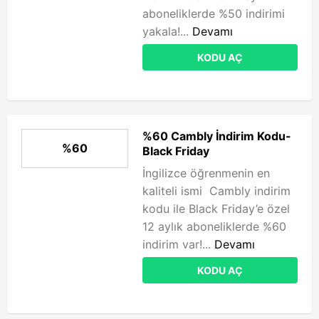
aboneliklerde %50 indirimi
yakala!...
Devamı
KODU AÇ
%60 Cambly İndirim Kodu-
%60
Black Friday
İngilizce öğrenmenin en
kaliteli ismi Cambly indirim
kodu ile Black Friday’e özel
12 aylık aboneliklerde %60
indirim var!...
Devamı
KODU AÇ