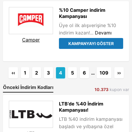
%10 Camper indirim
Kampanyası
Üye ol ilk alışverişine %10
indirim kazan!...
Devamı
Camper
KAMPANYAYI GÖSTER
‹‹
1
2
3
4
5
6
…
109
››
Önceki İndirim Kodları
10.373
kupon var
LTB’de %40 İndirim
Kampanyası!
LTB %40 indirim kampanyası
başladı ve yılbaşına özel