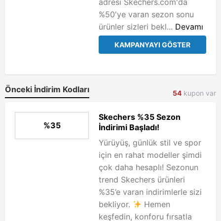
adresi Skechers.com'da
%50'ye varan sezon sonu
ürünler sizleri bekl...
Devamı
KAMPANYAYI GÖSTER
Önceki İndirim Kodları
54
kupon var
Skechers %35 Sezon
%35
İndirimi Başladı!
Yürüyüş, günlük stil ve spor
için en rahat modeller şimdi
çok daha hesaplı! Sezonun
trend Skechers ürünleri
%35’e varan indirimlerle sizi
bekliyor.
Hemen
keşfedin, konforu fırsatla