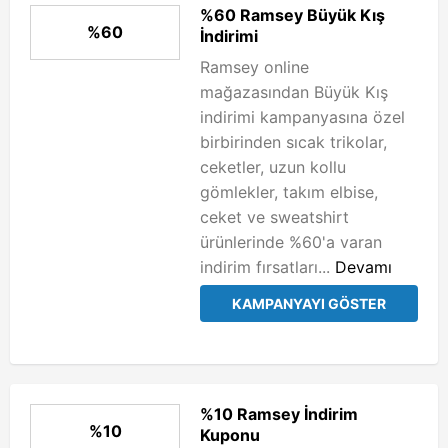
%60 Ramsey Büyük Kış
%60
İndirimi
Ramsey online
mağazasından Büyük Kış
indirimi kampanyasına özel
birbirinden sıcak trikolar,
ceketler, uzun kollu
gömlekler, takım elbise,
ceket ve sweatshirt
ürünlerinde %60'a varan
indirim fırsatları...
Devamı
KAMPANYAYI GÖSTER
%10 Ramsey İndirim
%10
Kuponu