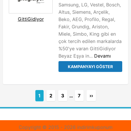
Samsung, LG, Vestel, Bosch,
Altus, Siemens, Arçelik,
GittiGidiyor
Beko, AEG, Profilo, Regal,
Fakir, Grundig, Ariston,
Miele, Simbo, King gibi en
çok tercih edilen markalarda
%50'ye varan GittiGidiyor
Beyaz Eşya in...
Devamı
KAMPANYAYI GÖSTER
1
2
3
…
7
››
Copyright © 2015 - 2026 indirimkuponum