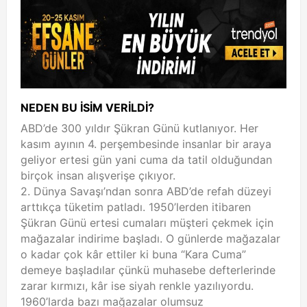
NEDEN BU İSİM VERİLDİ?
ABD’de 300 yıldır Şükran Günü kutlanıyor. Her
kasım ayının 4. perşembesinde insanlar bir araya
geliyor ertesi gün yani cuma da tatil olduğundan
birçok insan alışverişe çıkıyor.
2. Dünya Savaşı’ndan sonra ABD’de refah düzeyi
arttıkça tüketim patladı. 1950’lerden itibaren
Şükran Günü ertesi cumaları müşteri çekmek için
mağazalar indirime başladı. O günlerde mağazalar
o kadar çok kâr ettiler ki buna “Kara Cuma”
demeye başladılar çünkü muhasebe defterlerinde
zarar kırmızı, kâr ise siyah renkle yazılıyordu.
1960’larda bazı mağazalar olumsuz