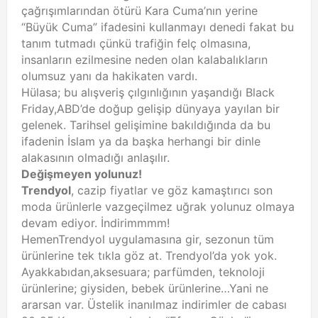
çağrışımlarından ötürü Kara Cuma’nın yerine
“Büyük Cuma” ifadesini kullanmayı denedi fakat bu
tanım tutmadı çünkü trafiğin felç olmasına,
insanların ezilmesine neden olan kalabalıkların
olumsuz yanı da hakikaten vardı.
Hülasa; bu alışveriş çılgınlığının yaşandığı Black
Friday,ABD’de doğup gelişip dünyaya yayılan bir
gelenek. Tarihsel gelişimine bakıldığında da bu
ifadenin İslam ya da başka herhangi bir dinle
alakasının olmadığı anlaşılır.
Değişmeyen yolunuz!
Trendyol
, cazip fiyatlar ve göz kamaştırıcı son
moda ürünlerle vazgeçilmez uğrak yolunuz olmaya
devam ediyor. İndirimmmm!
HemenTrendyol uygulamasına gir, sezonun tüm
ürünlerine tek tıkla göz at. Trendyol’da yok yok.
Ayakkabıdan,aksesuara; parfümden, teknoloji
ürünlerine; giysiden, bebek ürünlerine…Yani ne
ararsan var. Üstelik inanılmaz indirimler de cabası