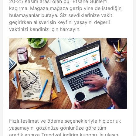
20-25 Kasım arası olan bu “Efsane Günler”i
kaçırma. Mağaza mağaza gezip yine de istediğini
bulamayanlar buraya. Siz sevdiklerinize vakit
geçirirken alışverişin keyfini yaşayın, değerli
vaktinizi kendiniz için harcayın.
Hızlı teslimat ve ödeme seçenekleriyle hiç zorluk
yaşamayın, gözünüze gönlünüze göre tüm
aradıklarınıza Trendyol indirim kuponu ile ulaşın.