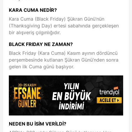
KARA CUMA NEDİR?
Kara Cuma (Black Friday) Şükran Günü’nün
(Thanksgiving Day) ertesi sabahında gerçekleşen
bir alışveriş çılgınlığıdır.
BLACK FRIDAY NE ZAMAN?
Black Friday (Kara Cuma) Kasım ayının dördüncü
perşembesinde kutlanan Şükran Günü’nden sonra
gelen ilk Cuma günü başlıyor.
NEDEN BU İSİM VERİLDİ?