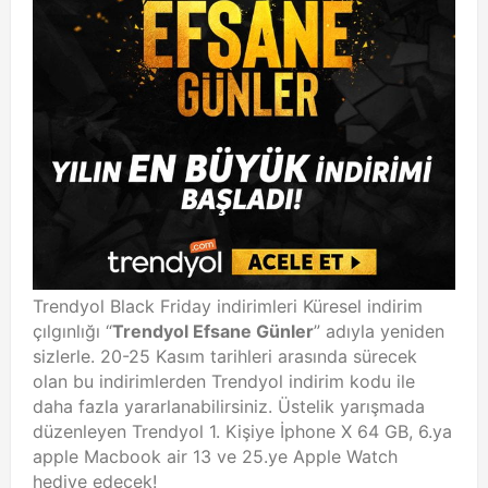
Trendyol Black Friday indirimleri Küresel indirim
çılgınlığı “
Trendyol Efsane Günler
” adıyla yeniden
sizlerle. 20-25 Kasım tarihleri arasında sürecek
olan bu indirimlerden Trendyol indirim kodu ile
daha fazla yararlanabilirsiniz. Üstelik yarışmada
düzenleyen Trendyol 1. Kişiye İphone X 64 GB, 6.ya
apple Macbook air 13 ve 25.ye Apple Watch
hediye edecek!