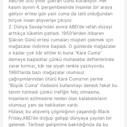
ABD’de 300 yıldır Şükran Günü kutlanıyor. Her
kasım ayının 4. perşembesinde insanlar bir araya
geliyor ertesi gün yani cuma da tatil olduğundan
birçok insan alışverişe çıkıyor.
2. Dünya Savaşı’ndan sonra ABD’de refah düzeyi
arttıkça tüketim patladı. 1950’lerden itibaren
Şükran Günü ertesi cumaları müşteri çekmek için
mağazalar indirime başladı. O günlerde mağazalar
o kadar çok kâr ettiler ki buna “Kara Cuma”
demeye başladılar çünkü muhasebe defterlerinde
zarar kırmızı, kâr ise siyah renkle yazılıyordu.
1960’larda bazı mağazalar olumsuz
çağrışımlarından ötürü Kara Cuma’nın yerine
“Büyük Cuma” ifadesini kullanmayı denedi fakat bu
tanım tutmadı çünkü trafiğin felç olmasına,
insanların ezilmesine neden olan kalabalıkların
olumsuz yanı da hakikaten vardı.
Hülasa; bu alışveriş çılgınlığının yaşandığı Black
Friday,ABD’de doğup gelişip dünyaya yayılan bir
gelenek. Tarihsel gelişimine bakıldığında da bu