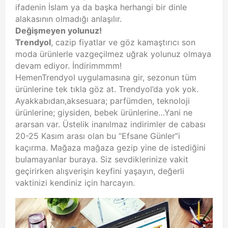
ifadenin İslam ya da başka herhangi bir dinle
alakasının olmadığı anlaşılır.
Değişmeyen yolunuz!
Trendyol
, cazip fiyatlar ve göz kamaştırıcı son
moda ürünlerle vazgeçilmez uğrak yolunuz olmaya
devam ediyor. İndirimmmm!
HemenTrendyol uygulamasına gir, sezonun tüm
ürünlerine tek tıkla göz at. Trendyol’da yok yok.
Ayakkabıdan,aksesuara; parfümden, teknoloji
ürünlerine; giysiden, bebek ürünlerine…Yani ne
ararsan var. Üstelik inanılmaz indirimler de cabası
20-25 Kasım arası olan bu “Efsane Günler”i
kaçırma. Mağaza mağaza gezip yine de istediğini
bulamayanlar buraya. Siz sevdiklerinize vakit
geçirirken alışverişin keyfini yaşayın, değerli
vaktinizi kendiniz için harcayın.