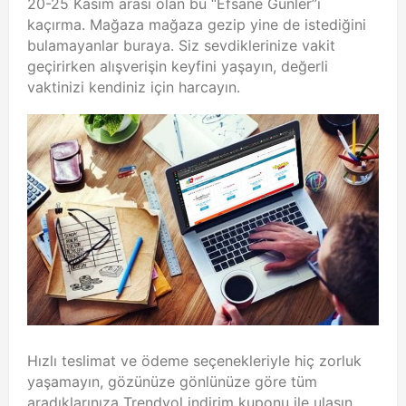
20-25 Kasım arası olan bu “Efsane Günler”i
kaçırma. Mağaza mağaza gezip yine de istediğini
bulamayanlar buraya. Siz sevdiklerinize vakit
geçirirken alışverişin keyfini yaşayın, değerli
vaktinizi kendiniz için harcayın.
Hızlı teslimat ve ödeme seçenekleriyle hiç zorluk
yaşamayın, gözünüze gönlünüze göre tüm
aradıklarınıza Trendyol indirim kuponu ile ulaşın.