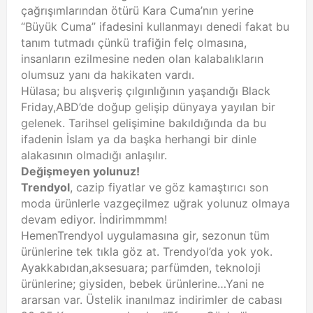
çağrışımlarından ötürü Kara Cuma’nın yerine
“Büyük Cuma” ifadesini kullanmayı denedi fakat bu
tanım tutmadı çünkü trafiğin felç olmasına,
insanların ezilmesine neden olan kalabalıkların
olumsuz yanı da hakikaten vardı.
Hülasa; bu alışveriş çılgınlığının yaşandığı Black
Friday,ABD’de doğup gelişip dünyaya yayılan bir
gelenek. Tarihsel gelişimine bakıldığında da bu
ifadenin İslam ya da başka herhangi bir dinle
alakasının olmadığı anlaşılır.
Değişmeyen yolunuz!
Trendyol
, cazip fiyatlar ve göz kamaştırıcı son
moda ürünlerle vazgeçilmez uğrak yolunuz olmaya
devam ediyor. İndirimmmm!
HemenTrendyol uygulamasına gir, sezonun tüm
ürünlerine tek tıkla göz at. Trendyol’da yok yok.
Ayakkabıdan,aksesuara; parfümden, teknoloji
ürünlerine; giysiden, bebek ürünlerine…Yani ne
ararsan var. Üstelik inanılmaz indirimler de cabası