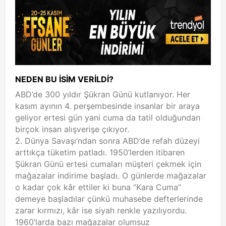
NEDEN BU İSİM VERİLDİ?
ABD’de 300 yıldır Şükran Günü kutlanıyor. Her
kasım ayının 4. perşembesinde insanlar bir araya
geliyor ertesi gün yani cuma da tatil olduğundan
birçok insan alışverişe çıkıyor.
2. Dünya Savaşı’ndan sonra ABD’de refah düzeyi
arttıkça tüketim patladı. 1950’lerden itibaren
Şükran Günü ertesi cumaları müşteri çekmek için
mağazalar indirime başladı. O günlerde mağazalar
o kadar çok kâr ettiler ki buna “Kara Cuma”
demeye başladılar çünkü muhasebe defterlerinde
zarar kırmızı, kâr ise siyah renkle yazılıyordu.
1960’larda bazı mağazalar olumsuz