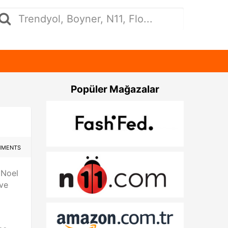
Popüler Mağazalar
MMENTS
 Noel
 ve