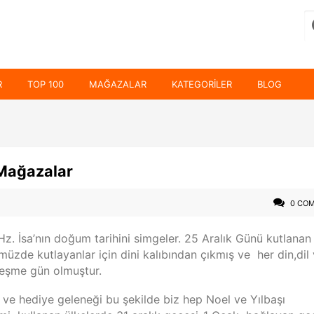
R
TOP 100
MAĞAZALAR
KATEGORILER
BLOG
 Mağazalar
0 CO
z. İsa’nın doğum tarihini simgeler. 25 Aralık Günü kutlanan
üzde kutlayanlar için dini kalıbından çıkmış ve her din,dil
eleşme gün olmuştur.
 ve hediye geleneği bu şekilde biz hep Noel ve Yılbaşı