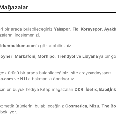
 Mağazalar
ri bir arada bulabileceğiniz
Yalıspor
,
Flo
,
Korayspor
,
Ayakk
larını incelemenizi.
ldumbuldum.com
‘a göz atabilirsiniz.
Boyner
,
Markafoni
,
Morhipo
,
Trendyol
ve
Lidyana
‘ya bir g
çok ürünü bir arada bulabileceğiniz site arayışındaysanız
da.com
ve
N11
‘e bakmanızı öneriyoruz.
r için en büyük hediye Kitap mağazaları
D&R
,
İdefix
,
Babil
,
İnk
ozmetik ürünlerini bulabileceğiniz
Cosmetica
,
Mizu
,
The B
bekliyor.