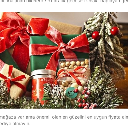
kvimi kullanan ülkelerde 31 aralık gecesi-1 Ocak bağlayan ge
 mağaza var ama önemli olan en güzelini en uygun fiyata al
ediye almayın.