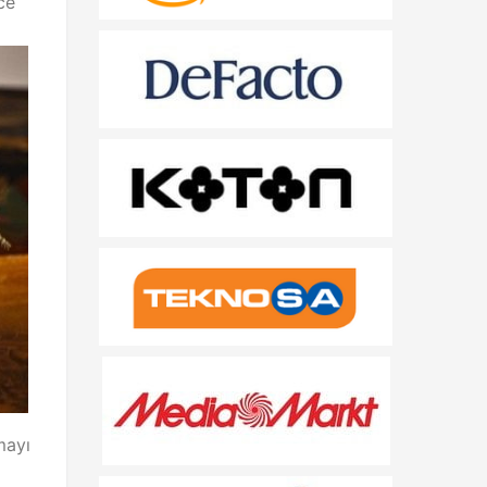
ce
mayı