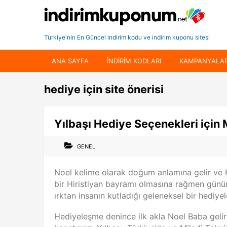
Türkiye'nin En Güncel indirim kodu ve indirim kuponu sitesi
ANA SAYFA
INDIRIM KODLARI
KAMPANYALA
hediye için site önerisi
Yılbaşı Hediye Seçenekleri için
GENEL
Noel kelime olarak doğum anlamına gelir ve H
bir Hiristiyan bayramı olmasına rağmen günüm
ırktan insanın kutladığı geleneksel bir hediy
Hediyeleşme denince ilk akla Noel Baba gelir