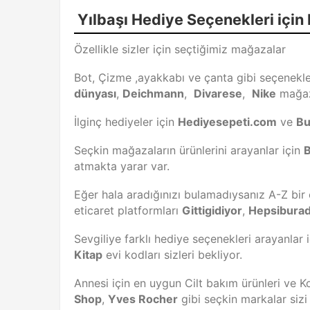
Yılbaşı Hediye Seçenekleri için
Özellikle sizler için seçtiğimiz mağazalar
Bot, Çizme ,ayakkabı ve çanta gibi seçenekle
dünyası
,
Deichmann
,
Divarese
,
Nike
mağaza
İlginç hediyeler için
Hediyesepeti.com
ve
Bu
Seçkin mağazaların ürünlerini arayanlar için
atmakta yarar var.
Eğer hala aradığınızı bulamadıysanız A-Z bir 
eticaret platformları
Gittigidiyor
,
Hepsibura
Sevgiliye farklı hediye seçenekleri arayanla
Kitap
evi kodları sizleri bekliyor.
Annesi için en uygun Cilt bakım ürünleri ve K
Shop
,
Yves Rocher
gibi seçkin markalar sizi 