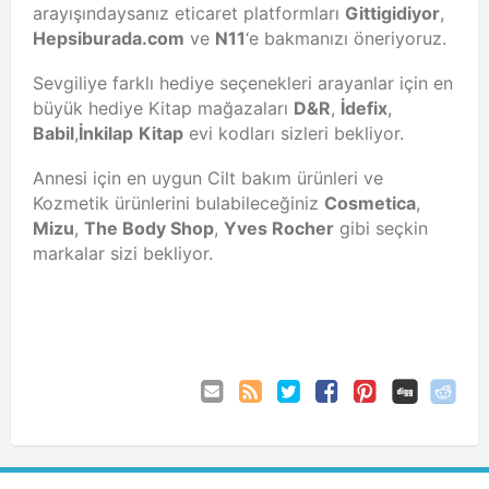
arayışındaysanız eticaret platformları
Gittigidiyor
,
Hepsiburada.com
ve
N11
‘e bakmanızı öneriyoruz.
Sevgiliye farklı hediye seçenekleri arayanlar için en
büyük hediye Kitap mağazaları
D&R
,
İdefix
,
Babil
,
İnkilap
Kitap
evi kodları sizleri bekliyor.
Annesi için en uygun Cilt bakım ürünleri ve
Kozmetik ürünlerini bulabileceğiniz
Cosmetica
,
Mizu
,
The Body Shop
,
Yves Rocher
gibi seçkin
markalar sizi bekliyor.
Eposta
Coupon
Twitter
Facebook
Pinterest
ile
Comments
gönder
RSS