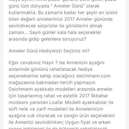
günü tüm dünyada ” Anneler Günü” olarak
kutlanmakta. Bu zaman’a kadar her şeyin en iyisini
bilen değerli annelerimizi 2017 Anneler gününde
sevindirecek sürprizler ile gönüllerini almak
zamanı… Sayılı günler kala hala seçenekler
arasında gidip gelenlere soruyoruz?
Anneler Günü Hediyenizi Seçtiniz mi?
Eğer cevabınız Hayır ? ise Annenizin ayağını
sizlerinde gönlünü rahatlatacak hediye
seçeneklerine sahip olacağınız deichmann.com
mağazasına bakmadan tercih yapmayın.
Deichmann ayakkabı modelleri arasında anneler
için tasarlanmış rahat ve estetik 2017 İlkbahar
modasını yansıtan Loafar Modelli ayakkabılar ile
soft renk ve zarif modelleri ile Annelerinizin
ayağına cuk oturacak ve zengin ürün seçenekleri
ile Annenizi sevindirirken; Uygun fiyat ve erken
sezon indirimleri ile de bütçenizi rahatlatacak