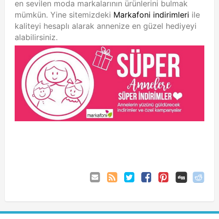
en sevilen moda markalarının ürünlerini bulmak
mümkün. Yine sitemizdeki
Markafoni indirimleri
ile
kaliteyi hesaplı alarak annenize en güzel hediyeyi
alabilirsiniz.
Eposta
Coupon
Twitter
Facebook
Pinterest
ile
Comments
gönder
RSS