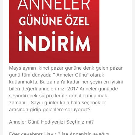
Mays ayının ikinci pazar gününe denk gelen pazar
günü tüm dünyada ” Anneler Günü” olarak
kutlanmakta. Bu zaman’a kadar her şeyin en iyisini
bilen değerli annelerimizi 2017 Anneler gününde
sevindirecek sürprizler ile gönüllerini almak
zamanı… Sayılı günler kala hala seçenekler
arasında gidip gelenlere soruyoruz?
Anneler Günü Hediyenizi Seçtiniz mi?
Eğer cevabınız Hayır ? ise Annenizin ayağını