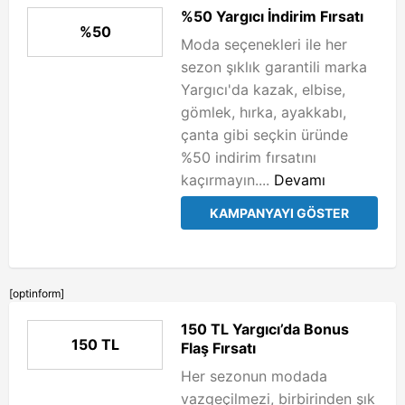
%50 Yargıcı İndirim Fırsatı
%50
Moda seçenekleri ile her
sezon şıklık garantili marka
Yargıcı'da kazak, elbise,
gömlek, hırka, ayakkabı,
çanta gibi seçkin üründe
%50 indirim fırsatını
kaçırmayın....
Devamı
KAMPANYAYI GÖSTER
[optinform]
150 TL Yargıcı’da Bonus
150 TL
Flaş Fırsatı
Her sezonun modada
vazgeçilmezi, birbirinden şık