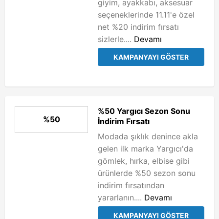
giyim, ayakkabı, aksesuar
seçeneklerinde 11.11'e özel
net %20 indirim fırsatı
sizlerle....
Devamı
KAMPANYAYI GÖSTER
%50 Yargıcı Sezon Sonu
%50
İndirim Fırsatı
Modada şıklık denince akla
gelen ilk marka Yargıcı'da
gömlek, hırka, elbise gibi
ürünlerde %50 sezon sonu
indirim fırsatından
yararlanın....
Devamı
KAMPANYAYI GÖSTER