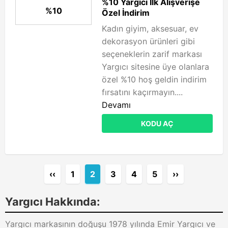
%10 Yargıcı İlk Alışverişe
%10
Özel İndirim
Kadın giyim, aksesuar, ev
dekorasyon ürünleri gibi
seçeneklerin zarif markası
Yargıcı sitesine üye olanlara
özel %10 hoş geldin indirim
fırsatını kaçırmayın....
Devamı
KODU AÇ
‹‹
1
2
3
4
5
››
Yargıcı Hakkında:
Yargıcı markasının doğuşu 1978 yılında Emir Yargıcı ve