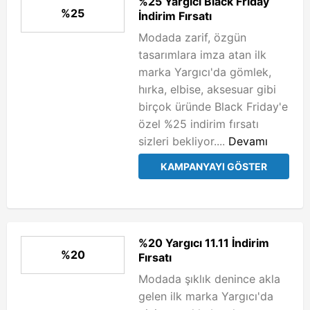
%25 Yargıcı Black Friday
%25
İndirim Fırsatı
Modada zarif, özgün
tasarımlara imza atan ilk
marka Yargıcı'da gömlek,
hırka, elbise, aksesuar gibi
birçok üründe Black Friday'e
özel %25 indirim fırsatı
sizleri bekliyor....
Devamı
KAMPANYAYI GÖSTER
%20 Yargıcı 11.11 İndirim
%20
Fırsatı
Modada şıklık denince akla
gelen ilk marka Yargıcı'da