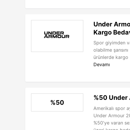
Under Armou
Kargo Beda
Spor giyimden va
olabilme şansın
ürünlerde kargo b
Devamı
%50 Under 
%50
Amerikalı spor a
Under Armour 20
%50'ye varan sez