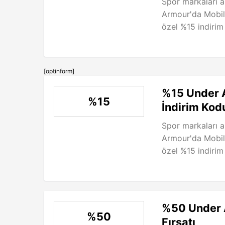
Spor markaları a
Armour'da Mobil 
özel %15 indirim f
[optinform]
%15 Under A
%15
İndirim Kod
Spor markaları a
Armour'da Mobil 
özel %15 indirim f
%50 Under A
%50
Fırsatı