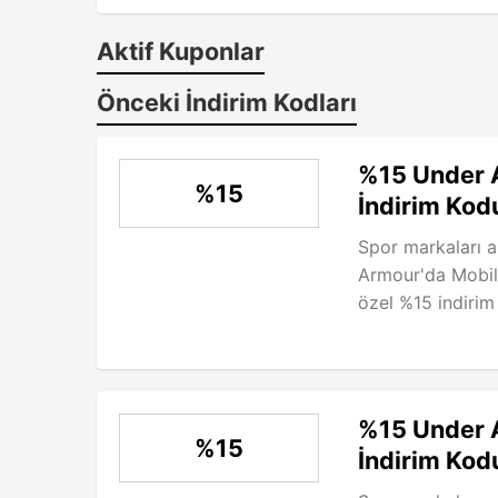
Aktif Kuponlar
Önceki İndirim Kodları
%15 Under A
%15
İndirim Kod
Spor markaları a
Armour'da Mobil 
özel %15 indirim f
%15 Under A
%15
İndirim Kod