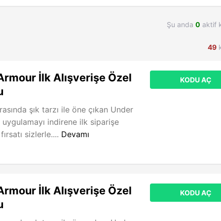
Şu anda
0
aktif 
49
k
rmour İlk Alışverişe Özel
KODU AÇ
u
rasında şık tarzı ile öne çıkan Under
uygulamayı indirene ilk siparişe
ırsatı sizlerle....
Devamı
rmour İlk Alışverişe Özel
KODU AÇ
u