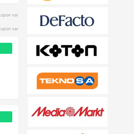
kupon var
upon var