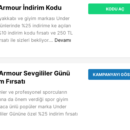
Armour İndirim Kodu
KODU AÇ
ayakkabı ve giyim markası Under
nlerinde %25 indirime ke açılan
%10 indirim kodu fırsatı ve 250 TL
satı ile sizleri bekliyor....
Devamı
Armour Sevgililer Günü
KAMPANYAYI GÖS
m Fırsatı
ler ve profesyonel sporcuların
zına da önem verdiği spor giyim
yaca ünlü popüler marka Under
iler Gününe özel %25 indirim fırsatı