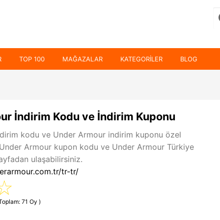
R
TOP 100
MAĞAZALAR
KATEGORILER
BLOG
r İndirim Kodu ve İndirim Kuponu
dirim kodu ve Under Armour indirim kuponu özel
. Under Armour kupon kodu ve Under Armour Türkiye
yfadan ulaşabilirsiniz.
rarmour.com.tr/tr-tr/
(Toplam: 71 Oy )