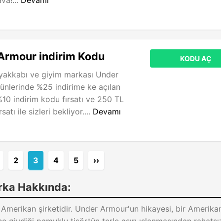
va!...
Devamı
Armour indirim Kodu
KODU AÇ
ayakkabı ve giyim markası Under
nlerinde %25 indirime ke açılan
%10 indirim kodu fırsatı ve 250 TL
satı ile sizleri bekliyor....
Devamı
2
3
4
5
››
rka Hakkında:
r Amerikan şirketidir. Under Armour'un hikayesi, bir Amerika
e giydiği pamuklu tişörtün terle aşırı ıslanmasından rahatsı