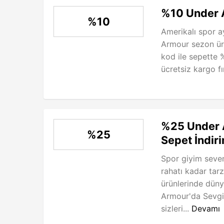
%10 Under 
%10
Amerikalı spor 
Armour sezon ürü
kod ile sepette 
ücretsiz kargo fır
%25 Under 
%25
Sepet İndiri
Spor giyim seven
rahatı kadar tar
ürünlerinde dün
Armour'da Sevgil
sizleri...
Devamı