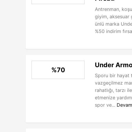
Antrenman, koşu,
giyim, aksesuar 
ünlü marka Under
%50 indirim fırsat
Under Armo
%70
Sporu bir hayat t
vazgeçilmez mark
rahatlığı, tarzı 
etmenize yardımc
spor ve...
Devam