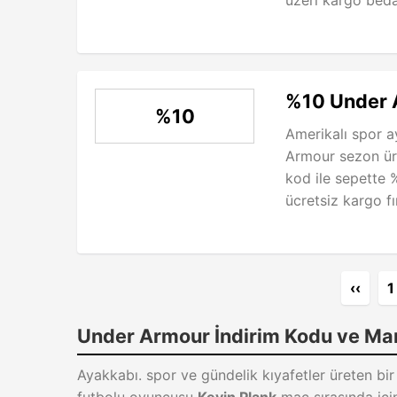
üzeri kargo beda
%10 Under 
%10
Amerikalı spor 
Armour sezon ürü
kod ile sepette 
ücretsiz kargo fır
‹‹
1
Under Armour İndirim Kodu ve Ma
Ayakkabı. spor ve gündelik kıyafetler üreten bi
futbolu oyuncusu
Kevin Plank
maç sırasında için