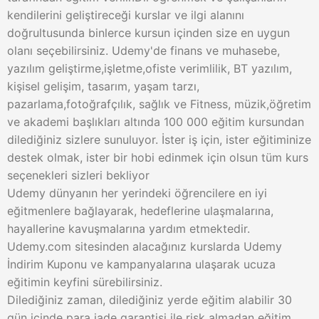
kendilerini geliştireceği kurslar ve ilgi alanını
doğrultusunda binlerce kursun içinden size en uygun
olanı seçebilirsiniz. Udemy'de finans ve muhasebe,
yazılım geliştirme,işletme,ofiste verimlilik, BT yazılım,
kişisel gelişim, tasarım, yaşam tarzı,
pazarlama,fotoğrafçılık, sağlık ve Fitness, müzik,öğretim
ve akademi başlıkları altında 100 000 eğitim kursundan
dilediğiniz sizlere sunuluyor. İster iş için, ister eğitiminize
destek olmak, ister bir hobi edinmek için olsun tüm kurs
seçenekleri sizleri bekliyor
Udemy dünyanın her yerindeki öğrencilere en iyi
eğitmenlere bağlayarak, hedeflerine ulaşmalarına,
hayallerine kavuşmalarına yardım etmektedir.
Udemy.com sitesinden alacağınız kurslarda Udemy
İndirim Kuponu ve kampanyalarına ulaşarak ucuza
eğitimin keyfini sürebilirsiniz.
Dilediğiniz zaman, dilediğiniz yerde eğitim alabilir 30
gün içinde para iade garantisi ile risk almadan eğitim