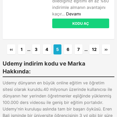
dilediğiniz eğitimi en az %60
indirimle almanın avantajını
kaçır...
Devamı
KODU AÇ
‹‹
1
…
3
4
5
6
7
…
12
››
Udemy indirim kodu ve Marka
Hakkında:
Udemy dünyanın en büyük online eğitim ve öğretim
sitesi olarak kuruldu.40 milyonun üzerinde kullanıcısı ile
dünyanın her yerinden öğretmenler eşliğinde yüklenmiş
100.000 ders videosu ile geniş bir eğitim portalıdır.
Udemy'nin kuruluşu aslında tam bir başarı öyküsü. Eren
Bali isminde bir üniversite öğrencisinin 3 yıl gibi bir süre