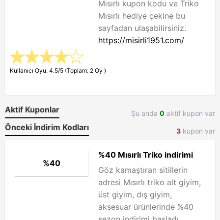
Mısırlı kupon kodu ve Triko
Mısırlı hediye çekine bu
sayfadan ulaşabilirsiniz.
https://misirli1951.com/
Kullanıcı Oyu: 4.5/5 (Toplam: 2 Oy )
Aktif Kuponlar
Şu anda
0
aktif kupon var
Önceki İndirim Kodları
3
kupon var
%40 Mısırlı Triko indirimi
%40
Göz kamaştıran sitillerin
adresi Mısırlı triko alt giyim,
üst giyim, dış giyim,
aksesuar ürünlerinde %40
sezon indirimi başladı.