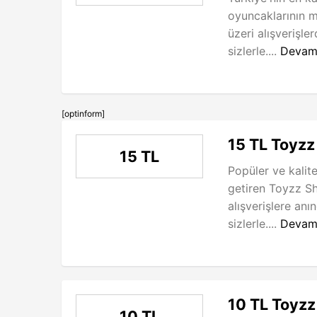
oyuncaklarının 
üzeri alışverişle
sizlerle....
Devam
[optinform]
15 TL Toyzz
15 TL
Popüler ve kalit
getiren Toyzz S
alışverişlere anı
sizlerle....
Devam
10 TL Toyzz
10 TL