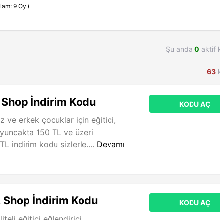
lam: 9 Oy )
Şu anda
0
aktif 
63
k
 Shop İndirim Kodu
KODU AÇ
 ve erkek çocuklar için eğitici,
oyuncakta 150 TL ve üzeri
 TL indirim kodu sizlerle....
Devamı
 Shop İndirim Kodu
KODU AÇ
iteli eğitici eğlendirici