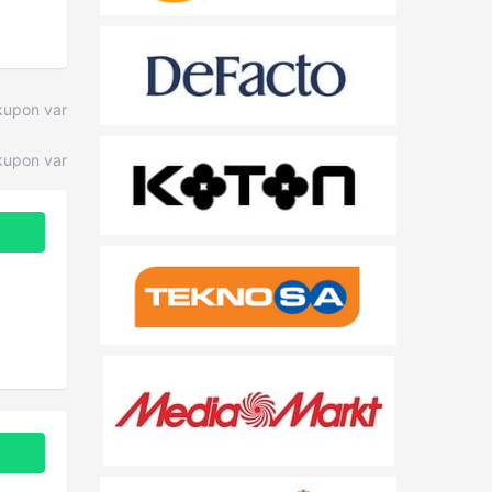
kupon var
upon var