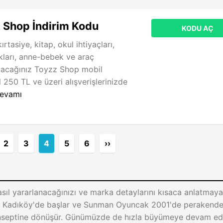
 Shop İndirim Kodu
KODU AÇ
rtasiye, kitap, okul ihtiyaçları,
ları, anne-bebek ve araç
bulacağınız Toyzz Shop mobil
250 TL ve üzeri alışverişlerinizde
evamı
2
3
4
5
6
››
ıl yararlanacağınızı ve marka detaylarını kısaca anlatmaya
e, Kadıköy'de başlar ve Sunman Oyuncak 2001'de perakend
nseptine dönüşür. Günümüzde de hızla büyümeye devam e