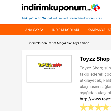
Türkiye'nin En Güncel indirim kodu ve indirim kuponu sitesi
ANA SAYFA
INDIRIM KODLARI
KAMPANYALA
indirimkuponum.net
Magazalar
Toyzz Shop
Toyzz Shop 
Toyzz Shop; sür
takip ederek çoc
etkileyecek, kali
ulaşmasını sağla
aşağıdan ulaşabil
http://www.toy