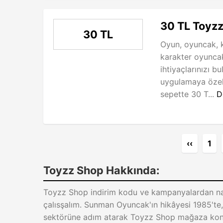
30 TL Toyzz
30 TL
Oyun, oyuncak, kı
karakter oyuncak
ihtiyaçlarınızı 
uygulamaya özel 
sepette 30 T...
D
‹‹
1
Toyzz Shop Hakkında:
Toyzz Shop indirim kodu ve kampanyalardan nas
çalısşalım. Sunman Oyuncak'ın hikâyesi 1985't
sektörüne adım atarak Toyzz Shop mağaza ko