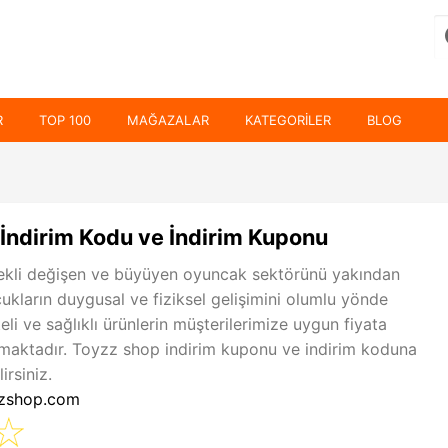
R
TOP 100
MAĞAZALAR
KATEGORILER
BLOG
İndirim Kodu ve İndirim Kuponu
ekli değişen ve büyüyen oyuncak sektörünü yakından
ukların duygusal ve fiziksel gelişimini olumlu yönde
teli ve sağlıklı ürünlerin müşterilerimize uygun fiyata
maktadır. Toyzz shop indirim kuponu ve indirim koduna
irsiniz.
zzshop.com