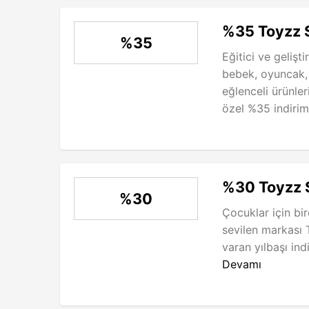
%35 Toyzz S
%35
Eğitici ve gelişt
bebek, oyuncak,
eğlenceli ürünle
özel %35 indirim f
%30 Toyzz S
%30
Çocuklar için bir
sevilen markası 
varan yılbaşı ind
Devamı