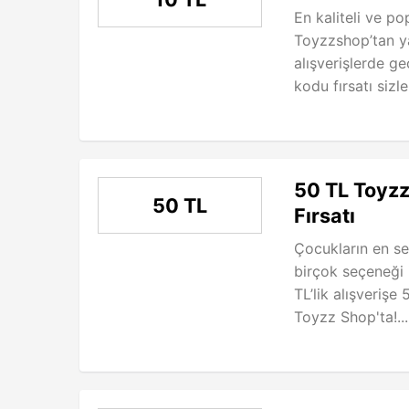
En kaliteli ve p
Toyzzshop’tan y
alışverişlerde ge
kodu fırsatı sizler
50 TL Toyzz
50 TL
Fırsatı
Çocukların en sev
birçok seçeneği i
TL’lik alışverişe
Toyzz Shop'ta!..