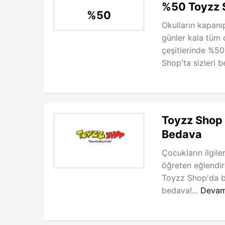
%50 Toyzz S
%50
Okulların kapanıp
günler kala tüm
çeşitlerinde %50
Shop'ta sizleri be
Toyzz Shop 
Bedava
Çocukların ilgil
öğreten eğlendir
Toyzz Shop'da bi
bedava!...
Devam