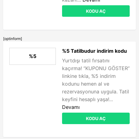
KODU AÇ
[optinform]
%5 Tatilbudur indirim kodu
%5
Yurtdışı tatil fırsatını
kaçırma! “KUPONU GÖSTER”
linkine tıkla, %5 indirim
kodunu hemen al ve
rezervasyonuna uygula. Tatil
keyfini hesaplı yaşa!...
Devamı
KODU AÇ