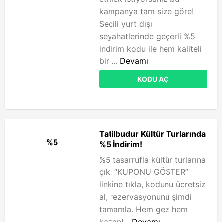
kampanya tam size göre!
Seçili yurt dışı
seyahatlerinde geçerli %5
indirim kodu ile hem kaliteli
bir ...
Devamı
KODU AÇ
Tatilbudur Kültür Turlarında
%5
%5 İndirim!
%5 tasarrufla kültür turlarına
çık! “KUPONU GÖSTER”
linkine tıkla, kodunu ücretsiz
al, rezervasyonunu şimdi
tamamla. Hem gez hem
kazan!...
Devamı