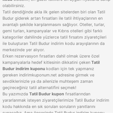
olabilirsiniz.
Tatil dendiğinde akla ilk gelen sitelerden biri olan Tatil
Budur giderek artan fırsatları ile tatil ihtiyaçlarının en
avantajlı şekilde karşılanmasını sağlıyor. Oteller, turlar,
gemi turları, kampanyalar ve Kıbrıs otelleri gibi farklı
kategoriler dahilinde yüzlerce tatil fırsatını ziyaretçileri
ile buluşturan Tatil Budur indirim kodu arayışlarının da
merkezinde yer alıyor.
Erken rezervasyon fırsatları dahil olmak üzere özel
kampanyalarla hedef kitlesinin dikkatini çeken
Tatil
Budur indirim kuponu
kodları için tek yapmanız
gereken indirimkuponum.net adresine girmek ve
sevdiklerinizle ya da ailenizle muhteşem zaman
geçireceğiniz tatil alternatifini seçmek!
Bu yazımızda
Tatil Budur kupon
fırsatlarından
yararlanmak isteyen ziyaretçilerimize Tatil Budur indirim
kodu hakkında en sık sorulan soruların yanıtlarını
sunacağız. Ama öncesinde Tatil Budur indirim kuponu