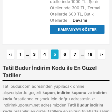
otellerinde 1000 TL, Şehir
Otellerinde 300 TL, Termal
Otellerde 600 TL, Butik
Otellerde ...
Devamı
KAMPANYAYI GÖSTER
‹‹
1
…
3
4
5
6
7
…
18
››
Tatil Budur İndirim Kodu ile En Güzel
Tatiller
Tatilbudur.com adresinden yapılacak online
alışverişlerde geçerli
kupon
,
indirim kuponu
ve
indirim
kodu
fırsatlarına erişmek için doğru adrestesiniz:
indirimkuponum.net adresimizden
Tatil Budur indirim
kodu
bulabilir, en güzel tatillere en uygun fiyatlarla sahip