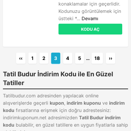
konaklamalar için geçerlidir.
Kodunuzu görüntülemek için
üstteki *...
Devamı
KODU AÇ
‹‹
1
2
3
4
5
…
18
››
Tatil Budur İndirim Kodu ile En Güzel
Tatiller
Tatilbudur.com adresinden yapılacak online
alışverişlerde geçerli
kupon
,
indirim kuponu
ve
indirim
kodu
fırsatlarına erişmek için doğru adrestesiniz:
indirimkuponum.net adresimizden
Tatil Budur indirim
kodu
bulabilir, en güzel tatillere en uygun fiyatlarla sahip