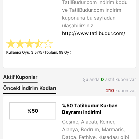
TatilBudur.com İndirim kodu
ve TatilBudur.com indirim
kuponuna bu sayfadan
ulaşabilirsiniz.
http://www.tatilbudur.com/
Kullanıcı Oyu: 3.57/5 (Toplam: 99 Oy )
Aktif Kuponlar
Şu anda
0
aktif kupon var
Önceki İndirim Kodları
210
kupon var
%50 Tatilbudur Kurban
%50
Bayramı indirimi
Çeşme, Alaçatı, Kemer,
Alanya, Bodrum, Marmaris,
Datça, Fethiye, Kuşadası gibi