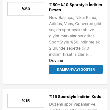
%50+%10 Sporstyle İndirim
%50
Fırsatı
New Balance, Nike, Puma,
Adidas, Vans, Converce gibi
seçkin spor ayakkabı ve
giyim markalarının adresi
SportStyle %50 indirime ek
2.üründe sepette %10
indirim fırsatı sizlerle....
Devamı
KAMPANYAYI GÖSTER
%15 Sporstyle İndirim Kodu
%15
Düzenli spor yapanlar ve