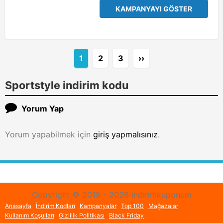
KAMPANYAYI GÖSTER
1
2
3
››
Sportstyle indirim kodu
Yorum Yap
Yorum yapabilmek için
giriş yapmalısınız
.
Copyright © 2015 - 2026 indirimkuponum
Anasayfa
İndirim Kodları
Kampanyalar
Top 100
Mağazalar
Kullanım Koşulları
Gizlilik Politikası
Black Friday