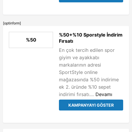
[optinform]
%50+%10 Sporstyle İndirim
%50
Fırsatı
En çok tercih edilen spor
giyim ve ayakkabı
markalarının adresi
SportStyle online
mağazasında %50 indirime
ek 2. üründe %10 sepet
indirimi fırsatı....
Devamı
KAMPANYAYI GÖSTER