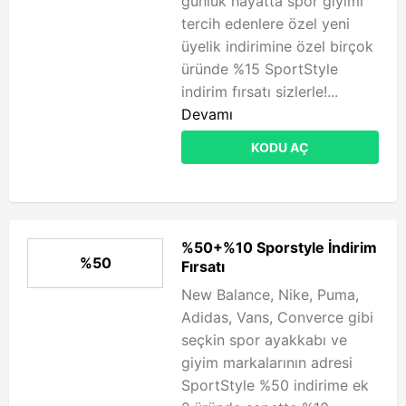
günlük hayatta spor giyimi
tercih edenlere özel yeni
üyelik indirimine özel birçok
üründe %15 SportStyle
indirim fırsatı sizlerle!...
Devamı
KODU AÇ
%50+%10 Sporstyle İndirim
%50
Fırsatı
New Balance, Nike, Puma,
Adidas, Vans, Converce gibi
seçkin spor ayakkabı ve
giyim markalarının adresi
SportStyle %50 indirime ek