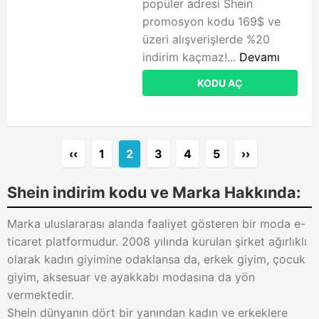
popüler adresi Shein
promosyon kodu 169$ ve
üzeri alışverişlerde %20
indirim kaçmaz!...
Devamı
KODU AÇ
‹‹
1
2
3
4
5
››
Shein indirim kodu ve Marka Hakkında:
Marka uluslararası alanda faaliyet gösteren bir moda e-
ticaret platformudur. 2008 yılında kurulan şirket ağırlıklı
olarak kadın giyimine odaklansa da, erkek giyim, çocuk
giyim, aksesuar ve ayakkabı modasına da yön
vermektedir.
Shein dünyanın dört bir yanından kadın ve erkeklere