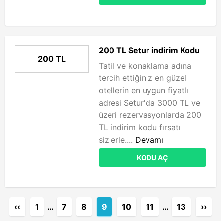
200 TL Setur indirim Kodu
200 TL
Tatil ve konaklama adına
tercih ettiğiniz en güzel
otellerin en uygun fiyatlı
adresi Setur'da 3000 TL ve
üzeri rezervasyonlarda 200
TL indirim kodu fırsatı
sizlerle....
Devamı
KODU AÇ
‹‹
1
…
7
8
9
10
11
…
13
››