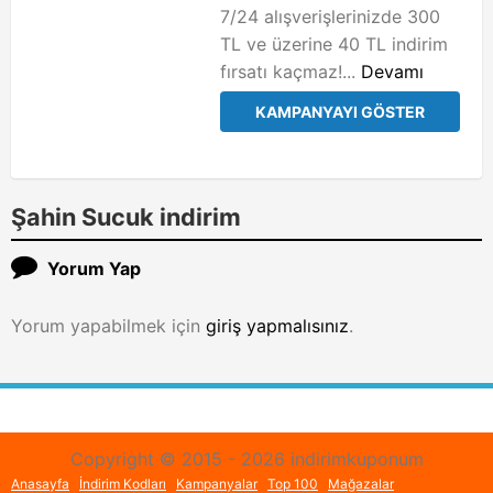
7/24 alışverişlerinizde 300
TL ve üzerine 40 TL indirim
fırsatı kaçmaz!...
Devamı
KAMPANYAYI GÖSTER
Şahin Sucuk indirim
Yorum Yap
Yorum yapabilmek için
giriş yapmalısınız
.
Copyright © 2015 - 2026 indirimkuponum
Anasayfa
İndirim Kodları
Kampanyalar
Top 100
Mağazalar