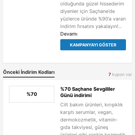
olduğunda güzel hissederim
diyenler için Saçhane’de
yüzlerce üründe %90’a varan
indirim fırsatını yakalayın!...
Devamı
KAMPANYAYI GÖSTER
Önceki İndirim Kodları
7
kupon var
%70 Saçhane Sevgililer
%70
Günü indirimi
Cilt bakım ürünleri, kırışıklık
karşıtı serumlar, vegan,
dermokozmetik, vitamin-
gıda takviyesi, güneş
ürünleri gibi seçkin kozmetik