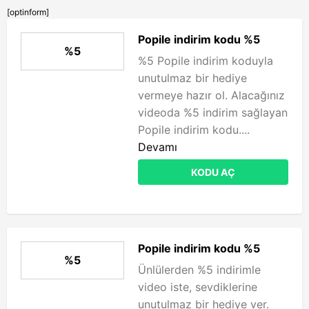
[optinform]
Popile indirim kodu %5
%5
%5 Popile indirim koduyla
unutulmaz bir hediye
vermeye hazır ol. Alacağınız
videoda %5 indirim sağlayan
Popile indirim kodu....
Devamı
KODU AÇ
Popile indirim kodu %5
%5
Ünlülerden %5 indirimle
video iste, sevdiklerine
unutulmaz bir hediye ver.