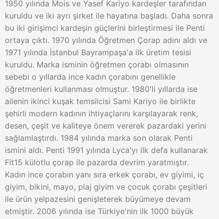
1950 yılında Mois ve Yasef Kariyo kardeşler tarafından
kuruldu ve iki ayrı şirket ile hayatına başladı. Daha sonra
bu iki girişimci kardeşin güçlerini birleştirmesi ile Penti
ortaya çıktı. 1970 yılında Öğretmen Çorap adını aldı ve
1971 yılında İstanbul Bayrampaşa'a ilk üretim tesisi
kuruldu. Marka isminin öğretmen çorabı olmasının
sebebi o yıllarda ince kadın çorabını genellikle
öğretmenleri kullanması olmuştur. 1980'li yıllarda ise
ailenin ikinci kuşak temsilcisi Sami Kariyo ile birlikte
şehirli modern kadının ihtiyaçlarını karşılayarak renk,
desen, çeşit ve kaliteye önem vererek pazardaki yerini
sağlamlaştırdı. 1984 yılında marka son olarak Penti
ismini aldı. Penti 1991 yılında Lyca'yı ilk defa kullanarak
Fit15 külotlu çorap ile pazarda devrim yaratmıştır.
Kadın ince çorabın yanı sıra erkek çorabı, ev giyimi, iç
giyim, bikini, mayo, plaj giyim ve çocuk çorabı çeşitleri
ile ürün yelpazesini genişleterek büyümeye devam
etmiştir. 2006 yılında ise Türkiye'nin ilk 1000 büyük