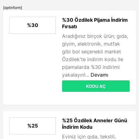
[optinform]
%30 Özdilek Pijama İndirim
%30
Fırsatı
Aradığınız birçok ürün; gıda,
giyim, elektronik, mutfak
gibi bol seçenekli market
Özdilek'te indirim kodu ile
pijamalarda %30 indirimi
yakalayın!...
Devamı
KODU AÇ
%25 Özdilek Anneler Günü
%25
İndirim Kodu
Eviniz için gıda, tekstil,