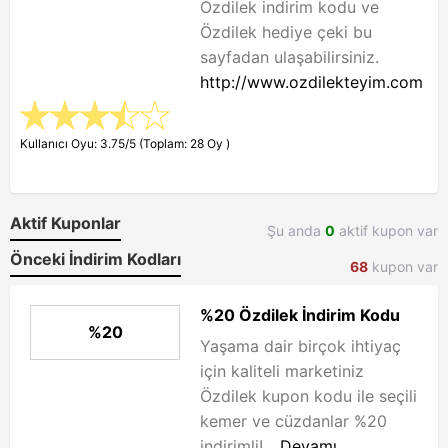
Özdilek indirim kodu ve
Özdilek hediye çeki bu
sayfadan ulaşabilirsiniz.
http://www.ozdilekteyim.com
Kullanıcı Oyu: 3.75/5 (Toplam: 28 Oy )
Aktif Kuponlar
Şu anda
0
aktif kupon var
Önceki İndirim Kodları
68
kupon var
%20 Özdilek İndirim Kodu
%20
Yaşama dair birçok ihtiyaç
için kaliteli marketiniz
Özdilek kupon kodu ile seçili
kemer ve cüzdanlar %20
indirimli!...
Devamı