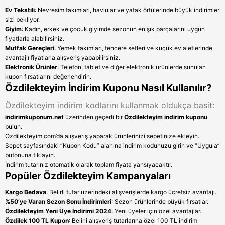
Ev Tekstili
: Nevresim takımları, havlular ve yatak örtülerinde büyük indirimler
sizi bekliyor.
Giyim
: Kadın, erkek ve çocuk giyimde sezonun en şık parçalarını uygun
fiyatlarla alabilirsiniz.
Mutfak Gereçleri
: Yemek takımları, tencere setleri ve küçük ev aletlerinde
avantajlı fiyatlarla alışveriş yapabilirsiniz.
Elektronik Ürünler
: Telefon, tablet ve diğer elektronik ürünlerde sunulan
kupon fırsatlarını değerlendirin.
Özdilekteyim İndirim Kuponu Nasıl Kullanılır?
Özdilekteyim indirim kodlarını kullanmak oldukça basit:
indirimkuponum.net
üzerinden geçerli bir
Özdilekteyim indirim kuponu
bulun.
Özdilekteyim.com’da alışveriş yaparak ürünlerinizi sepetinize ekleyin.
Sepet sayfasındaki “Kupon Kodu” alanına indirim kodunuzu girin ve “Uygula”
butonuna tıklayın.
İndirim tutarınız otomatik olarak toplam fiyata yansıyacaktır.
Popüler Özdilekteyim Kampanyaları
Kargo Bedava
: Belirli tutar üzerindeki alışverişlerde kargo ücretsiz avantajı.
%50’ye Varan Sezon Sonu İndirimleri
: Sezon ürünlerinde büyük fırsatlar.
Özdilekteyim Yeni Üye İndirimi 2024
: Yeni üyeler için özel avantajlar.
Özdilek 100 TL Kupon
: Belirli alışveriş tutarlarına özel 100 TL indirim