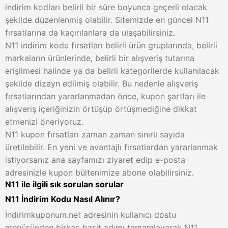
indirim kodları belirli bir süre boyunca geçerli olacak
şekilde düzenlenmiş olabilir. Sitemizde en güncel N11
fırsatlarına da kaçırılanlara da ulaşabilirsiniz.
N11 indirim kodu fırsatları belirli ürün gruplarında, belirli
markaların ürünlerinde, belirli bir alışveriş tutarına
erişilmesi halinde ya da belirli kategorilerde kullanılacak
şekilde dizayn edilmiş olabilir. Bu nedenle alışveriş
fırsatlarından yararlanmadan önce, kupon şartları ile
alışveriş içeriğinizin örtüşüp örtüşmediğine dikkat
etmenizi öneriyoruz.
N11 kupon fırsatları zaman zaman sınırlı sayıda
üretilebilir. En yeni ve avantajlı fırsatlardan yararlanmak
istiyorsanız ana sayfamızı ziyaret edip e-posta
adresinizle kupon bültenimize abone olabilirsiniz.
N11 ile ilgili sık sorulan sorular
N11 İndirim Kodu Nasıl Alınır?
İndirimkuponum.net adresinin kullanıcı dostu
menüsünden birkaç basit adımı tamamlayarak N11