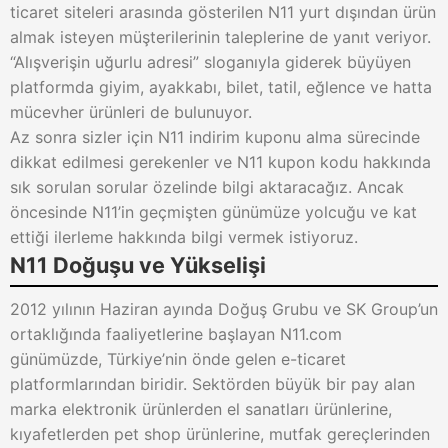
ticaret siteleri arasında gösterilen N11 yurt dışından ürün
almak isteyen müşterilerinin taleplerine de yanıt veriyor.
“Alışverişin uğurlu adresi” sloganıyla giderek büyüyen
platformda giyim, ayakkabı, bilet, tatil, eğlence ve hatta
mücevher ürünleri de bulunuyor.
Az sonra sizler için N11 indirim kuponu alma sürecinde
dikkat edilmesi gerekenler ve N11 kupon kodu hakkında
sık sorulan sorular özelinde bilgi aktaracağız. Ancak
öncesinde N11’in geçmişten günümüze yolcuğu ve kat
ettiği ilerleme hakkında bilgi vermek istiyoruz.
N11 Doğuşu ve Yükselişi
2012 yılının Haziran ayında Doğuş Grubu ve SK Group’un
ortaklığında faaliyetlerine başlayan N11.com
günümüzde, Türkiye’nin önde gelen e-ticaret
platformlarından biridir. Sektörden büyük bir pay alan
marka elektronik ürünlerden el sanatları ürünlerine,
kıyafetlerden pet shop ürünlerine, mutfak gereçlerinden