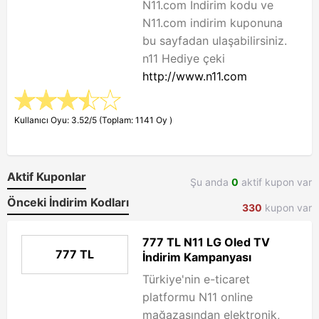
N11.com İndirim kodu ve
N11.com indirim kuponuna
bu sayfadan ulaşabilirsiniz.
n11 Hediye çeki
http://www.n11.com
Kullanıcı Oyu: 3.52/5 (Toplam: 1141 Oy )
Aktif Kuponlar
Şu anda
0
aktif kupon var
Önceki İndirim Kodları
330
kupon var
777 TL N11 LG Oled TV
777 TL
İndirim Kampanyası
Türkiye'nin e-ticaret
platformu N11 online
mağazasından elektronik,