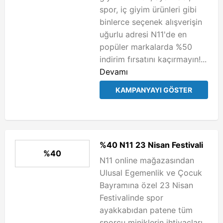
spor, iç giyim ürünleri gibi
binlerce seçenek alışverişin
uğurlu adresi N11'de en
popüler markalarda %50
indirim fırsatını kaçırmayın!...
Devamı
KAMPANYAYI GÖSTER
%40 N11 23 Nisan Festivali
%40
N11 online mağazasından
Ulusal Egemenlik ve Çocuk
Bayramına özel 23 Nisan
Festivalinde spor
ayakkabıdan patene tüm
sporcu miniklerin ihtiyaçları