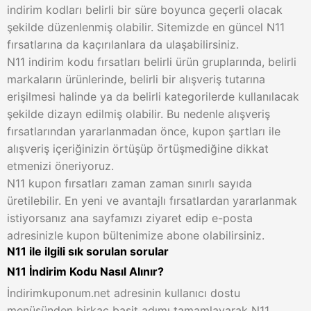
indirim kodları belirli bir süre boyunca geçerli olacak
şekilde düzenlenmiş olabilir. Sitemizde en güncel N11
fırsatlarına da kaçırılanlara da ulaşabilirsiniz.
N11 indirim kodu fırsatları belirli ürün gruplarında, belirli
markaların ürünlerinde, belirli bir alışveriş tutarına
erişilmesi halinde ya da belirli kategorilerde kullanılacak
şekilde dizayn edilmiş olabilir. Bu nedenle alışveriş
fırsatlarından yararlanmadan önce, kupon şartları ile
alışveriş içeriğinizin örtüşüp örtüşmediğine dikkat
etmenizi öneriyoruz.
N11 kupon fırsatları zaman zaman sınırlı sayıda
üretilebilir. En yeni ve avantajlı fırsatlardan yararlanmak
istiyorsanız ana sayfamızı ziyaret edip e-posta
adresinizle kupon bültenimize abone olabilirsiniz.
N11 ile ilgili sık sorulan sorular
N11 İndirim Kodu Nasıl Alınır?
İndirimkuponum.net adresinin kullanıcı dostu
menüsünden birkaç basit adımı tamamlayarak N11