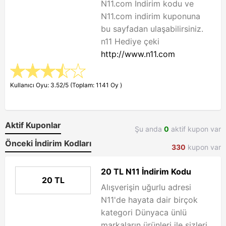
N11.com İndirim kodu ve
N11.com indirim kuponuna
bu sayfadan ulaşabilirsiniz.
n11 Hediye çeki
http://www.n11.com
Kullanıcı Oyu: 3.52/5 (Toplam: 1141 Oy )
Aktif Kuponlar
Şu anda
0
aktif kupon var
Önceki İndirim Kodları
330
kupon var
20 TL N11 İndirim Kodu
20 TL
Alışverişin uğurlu adresi
N11'de hayata dair birçok
kategori Dünyaca ünlü
markaların ürünleri ile sizleri