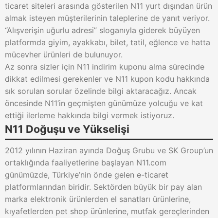
ticaret siteleri arasında gösterilen N11 yurt dışından ürün
almak isteyen müşterilerinin taleplerine de yanıt veriyor.
“Alışverişin uğurlu adresi” sloganıyla giderek büyüyen
platformda giyim, ayakkabı, bilet, tatil, eğlence ve hatta
mücevher ürünleri de bulunuyor.
Az sonra sizler için N11 indirim kuponu alma sürecinde
dikkat edilmesi gerekenler ve N11 kupon kodu hakkında
sık sorulan sorular özelinde bilgi aktaracağız. Ancak
öncesinde N11’in geçmişten günümüze yolcuğu ve kat
ettiği ilerleme hakkında bilgi vermek istiyoruz.
N11 Doğuşu ve Yükselişi
2012 yılının Haziran ayında Doğuş Grubu ve SK Group’un
ortaklığında faaliyetlerine başlayan N11.com
günümüzde, Türkiye’nin önde gelen e-ticaret
platformlarından biridir. Sektörden büyük bir pay alan
marka elektronik ürünlerden el sanatları ürünlerine,
kıyafetlerden pet shop ürünlerine, mutfak gereçlerinden