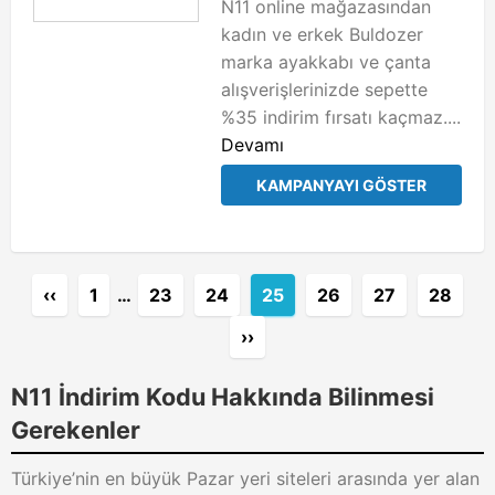
N11 online mağazasından
kadın ve erkek Buldozer
marka ayakkabı ve çanta
alışverişlerinizde sepette
%35 indirim fırsatı kaçmaz....
Devamı
KAMPANYAYI GÖSTER
‹‹
1
…
23
24
25
26
27
28
››
N11 İndirim Kodu Hakkında Bilinmesi
Gerekenler
Türkiye’nin en büyük Pazar yeri siteleri arasında yer alan