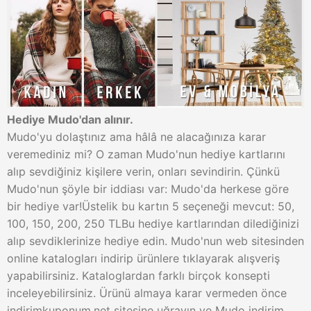
Hediye Mudo'dan alınır.
Mudo'yu dolaştınız ama hâlâ ne alacağınıza karar
veremediniz mi? O zaman Mudo'nun hediye kartlarını
alıp sevdiğiniz kişilere verin, onları sevindirin. Çünkü
Mudo'nun şöyle bir iddiası var: Mudo'da herkese göre
bir hediye var!Üstelik bu kartın 5 seçeneği mevcut: 50,
100, 150, 200, 250 TLBu hediye kartlarından dilediğinizi
alıp sevdiklerinize hediye edin. Mudo'nun web sitesinden
online katalogları indirip ürünlere tıklayarak alışveriş
yapabilirsiniz. Kataloglardan farklı birçok konsepti
inceleyebilirsiniz. Ürünü almaya karar vermeden önce
indirimkuponum.net sitesine uğrayın ve Mudo indirim