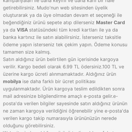
kampanyaları ile daha keyifli ve daha kârlı bir hâle
getirebilirsiniz. Mudo'nun web sitesinden üyelik
oluşturarak ya da üye olmadan devam et seçeneği ile
beğendiğiniz ürünü sepete atıp dilerseniz
Master Card
ya da
VISA
statüsündeki tüm kredi kartları ile ya da
banka kartınız ile satın alabilirsiniz. İsterseniz taksitle
ödeme yapın isterseniz tek çekim yapın. Ödeme konusu
tamamen size kalmış.
Satın aldığınız ürün belirtilen gün içerisinde kargoya
verilir. Kargo bedeli olarak 6.99 TL ödersiniz.100 TL ve
üzerine kargo ücreti alınmamaktadır. Aldığınız ürün
mobilya
ise daha farklı bir ücret politikası
uygulanmaktadır. Ürün kargoya teslim edildikten sonra
mail adresinize bilgilendirme amaçlı e-posta gelir.e-
posta'da verilen bilgiler sayesinde satın aldığınız ürünün
ne zaman kargoya verildiğini öğrenebilir yine e-posta'da
verilen kargo takip numarasıyla ürününüzün nerede
olduğunu görebilirsiniz.