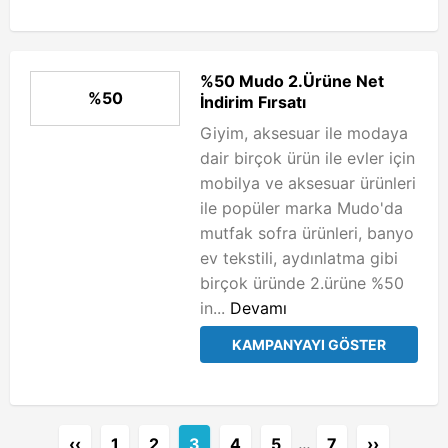
%50 Mudo 2.Ürüne Net
%50
İndirim Fırsatı
Giyim, aksesuar ile modaya
dair birçok ürün ile evler için
mobilya ve aksesuar ürünleri
ile popüler marka Mudo'da
mutfak sofra ürünleri, banyo
ev tekstili, aydınlatma gibi
birçok üründe 2.ürüne %50
in...
Devamı
KAMPANYAYI GÖSTER
‹‹
1
2
3
4
5
…
7
››