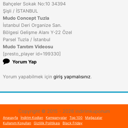
Bahçeler Sokak No:10 34394
Şişli / İSTANBUL
Mudo Concept Tuzla
İstanbul Deri Organize San.
Bölgesi Gelişme Alanı Y-22 Özel
Parsel Tuzla / İstanbul
Mudo Tanıtım Videosu
[presto_player id=199330]
Yorum Yap
Yorum yapabilmek için
giriş yapmalısınız
.
Copyright © 2015 - 2026 indirimkuponum
Anasayfa
İndirim Kodları
Kampanyalar
Top 100
Mağazalar
Kullanım Koşulları
Gizlilik Politikası
Black Friday