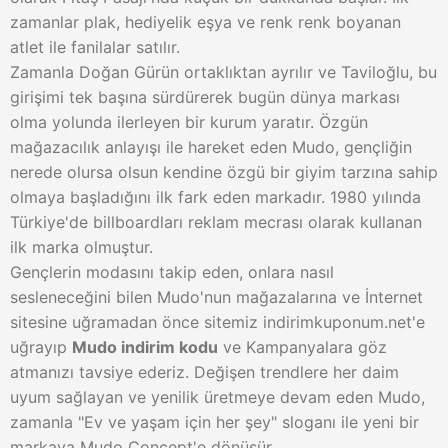
zamanlar plak, hediyelik eşya ve renk renk boyanan
atlet ile fanilalar satılır.
Zamanla Doğan Gürün ortaklıktan ayrılır ve Taviloğlu, bu
girişimi tek başına sürdürerek bugün dünya markası
olma yolunda ilerleyen bir kurum yaratır. Özgün
mağazacılık anlayışı ile hareket eden Mudo, gençliğin
nerede olursa olsun kendine özgü bir giyim tarzına sahip
olmaya başladığını ilk fark eden markadır. 1980 yılında
Türkiye'de billboardları reklam mecrası olarak kullanan
ilk marka olmuştur.
Gençlerin modasını takip eden, onlara nasıl
sesleneceğini bilen Mudo'nun mağazalarına ve İnternet
sitesine uğramadan önce sitemiz indirimkuponum.net'e
uğrayıp
Mudo indirim kodu
ve Kampanyalara göz
atmanızı tavsiye ederiz. Değişen trendlere her daim
uyum sağlayan ve yenilik üretmeye devam eden Mudo,
zamanla "Ev ve yaşam için her şey" sloganı ile yeni bir
markaya Mudo Concept'e dönüşür.