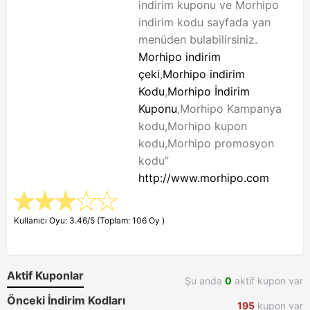
indirim kuponu ve Morhipo
indirim kodu sayfada yan
menüden bulabilirsiniz.
Morhipo indirim
çeki
,
Morhipo indirim
Kodu
,
Morhipo İndirim
Kuponu
,Morhipo Kampanya
kodu,Morhipo kupon
kodu,Morhipo promosyon
kodu”
http://www.morhipo.com
Kullanıcı Oyu: 3.46/5 (Toplam: 106 Oy )
Aktif Kuponlar
Şu anda
0
aktif kupon var
Önceki İndirim Kodları
195
kupon var