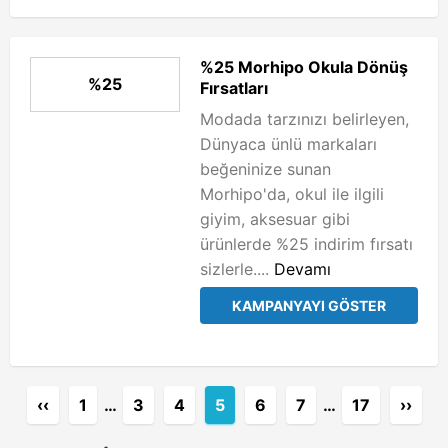
%25 Morhipo Okula Dönüş
%25
Fırsatları
Modada tarzınızı belirleyen,
Dünyaca ünlü markaları
beğeninize sunan
Morhipo'da, okul ile ilgili
giyim, aksesuar gibi
ürünlerde %25 indirim fırsatı
sizlerle....
Devamı
KAMPANYAYI GÖSTER
‹‹
1
…
3
4
5
6
7
…
17
››