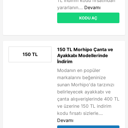
TL indirim kodu fırsatından
yararlanın....
Devamı
KODU AÇ
150 TL Morhipo Çanta ve
150 TL
Ayakkabı Modellerinde
İndirim
Modanın en popüler
markalarını beğeninize
sunan Morhipo'da tarzınızı
belirleyecek ayakkabı ve
çanta alışverişlerinde 400 TL
ve üzerine 150 TL indirim
kodu fırsatı sizlerle....
Devamı