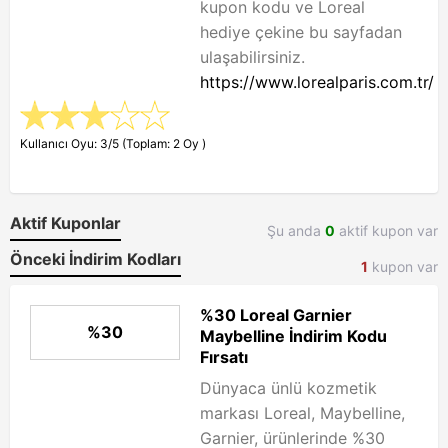
kupon kodu ve Loreal
hediye çekine bu sayfadan
ulaşabilirsiniz.
https://www.lorealparis.com.tr/
Kullanıcı Oyu: 3/5 (Toplam: 2 Oy )
Aktif Kuponlar
Şu anda
0
aktif kupon var
Önceki İndirim Kodları
1
kupon var
%30 Loreal Garnier
%30
Maybelline İndirim Kodu
Fırsatı
Dünyaca ünlü kozmetik
markası Loreal, Maybelline,
Garnier, ürünlerinde %30