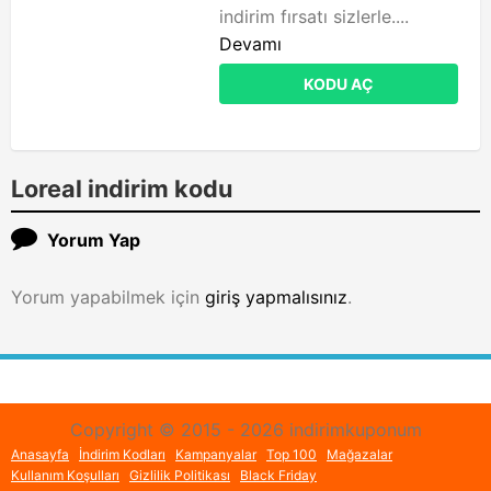
indirim fırsatı sizlerle....
Devamı
KODU AÇ
Loreal indirim kodu
Yorum Yap
Yorum yapabilmek için
giriş yapmalısınız
.
Copyright © 2015 - 2026 indirimkuponum
Anasayfa
İndirim Kodları
Kampanyalar
Top 100
Mağazalar
Kullanım Koşulları
Gizlilik Politikası
Black Friday