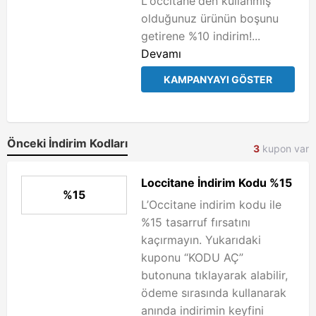
L'occitane'den kullanmış
olduğunuz ürünün boşunu
getirene %10 indirim!...
Devamı
KAMPANYAYI GÖSTER
Önceki İndirim Kodları
3
kupon var
Loccitane İndirim Kodu %15
%15
L’Occitane indirim kodu ile
%15 tasarruf fırsatını
kaçırmayın. Yukarıdaki
kuponu “KODU AÇ”
butonuna tıklayarak alabilir,
ödeme sırasında kullanarak
anında indirimin keyfini