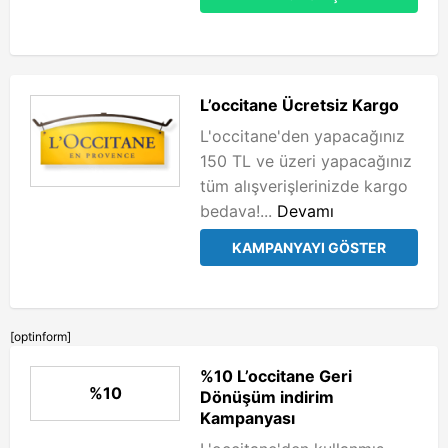
L’occitane Ücretsiz Kargo
L'occitane'den yapacağınız
150 TL ve üzeri yapacağınız
tüm alışverişlerinizde kargo
bedava!...
Devamı
KAMPANYAYI GÖSTER
[optinform]
%10 L’occitane Geri
%10
Dönüşüm indirim
Kampanyası