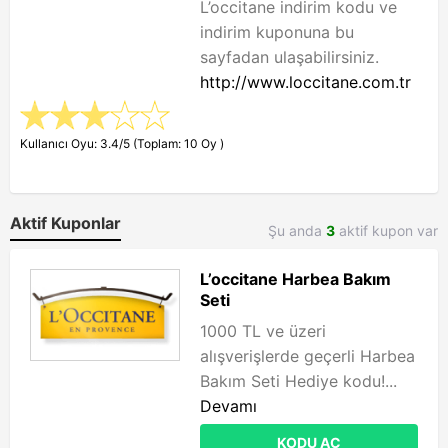
L’occitane indirim kodu ve
indirim kuponuna bu
sayfadan ulaşabilirsiniz.
http://www.loccitane.com.tr
Kullanıcı Oyu: 3.4/5 (Toplam: 10 Oy )
Aktif Kuponlar
Şu anda
3
aktif kupon var
L’occitane Harbea Bakım
Seti
1000 TL ve üzeri
alışverişlerde geçerli Harbea
Bakım Seti Hediye kodu!...
Devamı
KODU AÇ