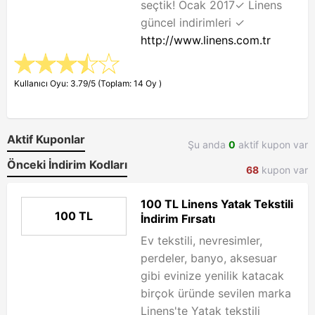
seçtik! Ocak 2017✓ Linens
güncel indirimleri ✓
http://www.linens.com.tr
Kullanıcı Oyu: 3.79/5 (Toplam: 14 Oy )
Aktif Kuponlar
Şu anda
0
aktif kupon var
Önceki İndirim Kodları
68
kupon var
100 TL Linens Yatak Tekstili
100 TL
İndirim Fırsatı
Ev tekstili, nevresimler,
perdeler, banyo, aksesuar
gibi evinize yenilik katacak
birçok üründe sevilen marka
Linens'te Yatak tekstili