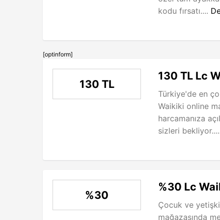
kodu fırsatı....
De
[optinform]
130 TL Lc W
130 TL
Türkiye'de en ç
Waikiki online 
harcamanıza açıla
sizleri bekliyor...
%30 Lc Waik
%30
Çocuk ve yetişki
mağazasında mev