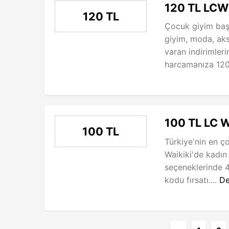
120 TL LCW
120 TL
Çocuk giyim baş
giyim, moda, ak
varan indirimler
harcamanıza 120 
100 TL LC W
100 TL
Türkiye'nin en ç
Waikiki'de kadın
seçeneklerinde 
kodu fırsatı....
De