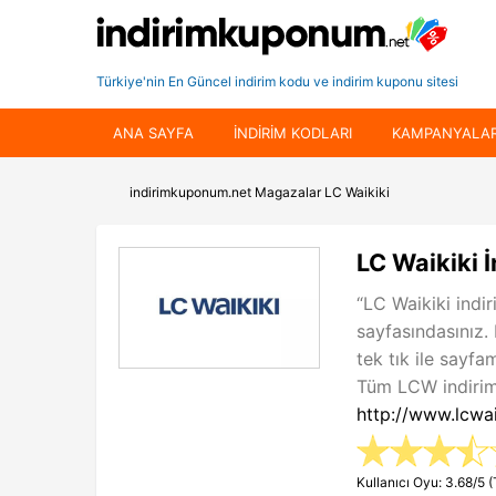
Türkiye'nin En Güncel indirim kodu ve indirim kuponu sitesi
ANA SAYFA
INDIRIM KODLARI
KAMPANYALA
indirimkuponum.net
Magazalar
LC Waikiki
LC Waikiki 
“LC Waikiki indi
sayfasındasınız
tek tık ile sayfa
Tüm LCW indirim
http://www.lcwa
Kullanıcı Oyu: 3.68/5 