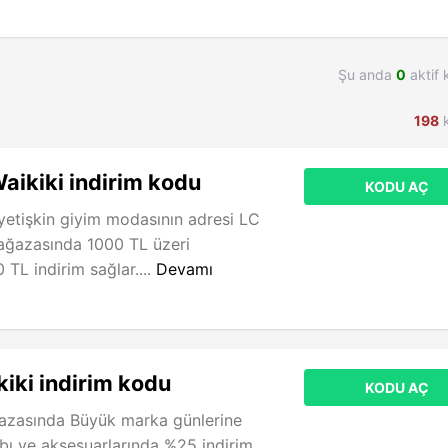
Şu anda
0
aktif 
198
k
aikiki indirim kodu
KODU AÇ
yetişkin giyim modasının adresi LC
mağazasında 1000 TL üzeri
TL indirim sağlar....
Devamı
iki indirim kodu
KODU AÇ
zasında Büyük marka günlerine
bı ve aksesuarlarında %25 indirim