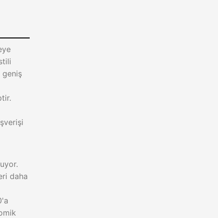
eye
tili
e geniş
tir.
ışverişi
nuyor.
eri daha
0'a
nomik