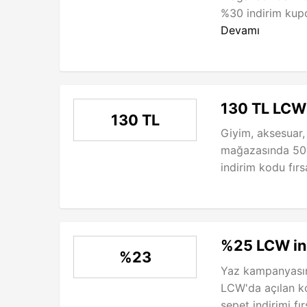
%30 indirim kupon
Devamı
130 TL LCW 
130 TL
Giyim, aksesuar,
mağazasında 500
indirim kodu fırsa
%25 LCW in
%23
Yaz kampanyasın
LCW'da açılan ko
sepet indirimi fırs