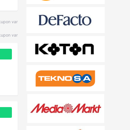
kupon var
upon var