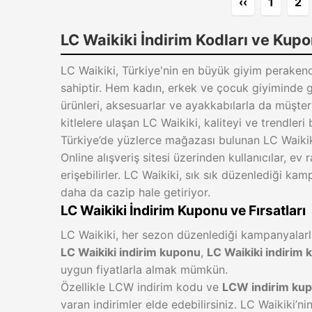
‹‹
1
2
LC Waikiki İndirim Kodları ve Kupon
LC Waikiki, Türkiye'nin en büyük giyim perakend
sahiptir. Hem kadın, erkek ve çocuk giyiminde g
ürünleri, aksesuarlar ve ayakkabılarla da müşteri
kitlelere ulaşan LC Waikiki, kaliteyi ve trendleri
Türkiye’de yüzlerce mağazası bulunan LC Waikiki
Online alışveriş sitesi üzerinden kullanıcılar, ev 
erişebilirler. LC Waikiki, sık sık düzenlediği k
daha da cazip hale getiriyor.
LC Waikiki İndirim Kuponu ve Fırsatları
LC Waikiki, her sezon düzenlediği kampanyalarla, 
LC Waikiki indirim kuponu
,
LC Waikiki indirim 
uygun fiyatlarla almak mümkün.
Özellikle LCW indirim kodu ve
LCW indirim ku
varan indirimler elde edebilirsiniz. LC Waikiki’n