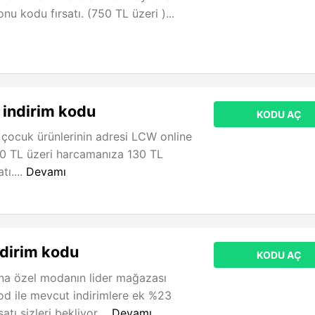
u kodu fırsatı. (750 TL üzeri )...
indirim kodu
KODU AÇ
 çocuk ürünlerinin adresi LCW online
 TL üzeri harcamanıza 130 TL
tı....
Devamı
dirim kodu
KODU AÇ
a özel modanın lider mağazası
d ile mevcut indirimlere ek %23
atı sizleri bekliyor....
Devamı