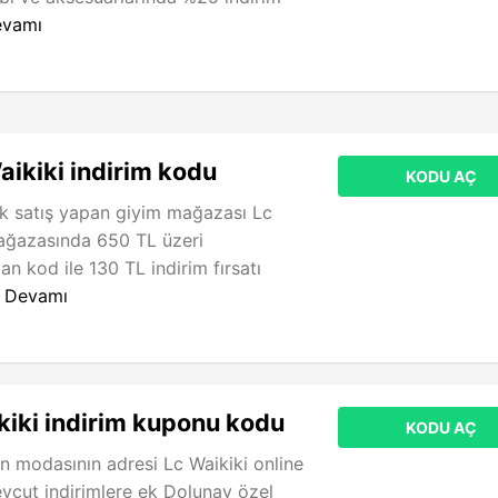
vamı
aikiki indirim kodu
KODU AÇ
ok satış yapan giyim mağazası Lc
mağazasında 650 TL üzeri
n kod ile 130 TL indirim fırsatı
.
Devamı
iki indirim kuponu kodu
KODU AÇ
n modasının adresi Lc Waikiki online
cut indirimlere ek Dolunay özel