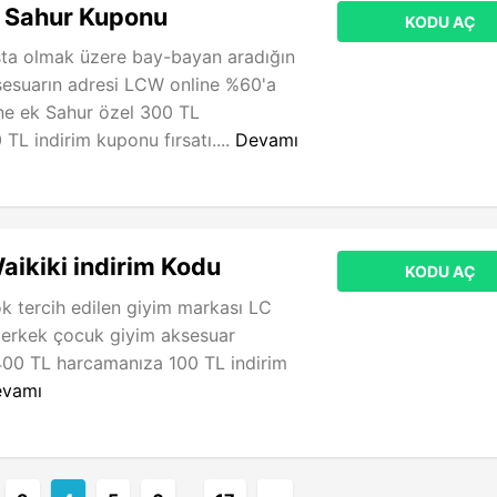
 Sahur Kuponu
KODU AÇ
ta olmak üzere bay-bayan aradığın
sesuarın adresi LCW online %60'a
ine ek Sahur özel 300 TL
TL indirim kuponu fırsatı....
Devamı
aikiki indirim Kodu
KODU AÇ
ok tercih edilen giyim markası LC
 erkek çocuk giyim aksesuar
400 TL harcamanıza 100 TL indirim
vamı