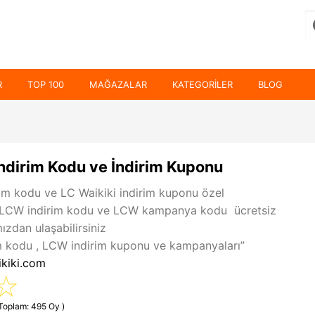
R
TOP 100
MAĞAZALAR
KATEGORILER
BLOG
İndirim Kodu ve İndirim Kuponu
rim kodu ve LC Waikiki indirim kuponu özel
. LCW indirim kodu ve LCW kampanya kodu ücretsiz
mızdan ulaşabilirsiniz
 kodu , LCW indirim kuponu ve kampanyaları”
ikiki.com
(Toplam: 495 Oy )