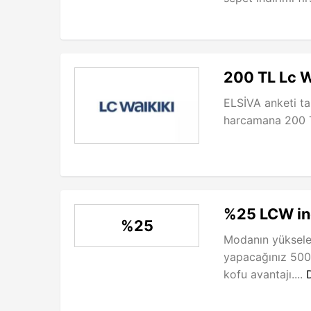
200 TL Lc W
ELSİVA anketi ta
harcamana 200 T
%25 LCW in
%25
Modanın yüksele
yapacağınız 500
kofu avantajı....