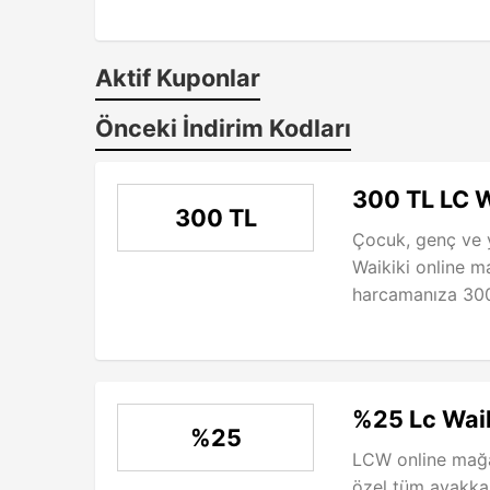
Aktif Kuponlar
Önceki İndirim Kodları
300 TL LC W
300 TL
Çocuk, genç ve 
Waikiki online 
harcamanıza 300 
%25 Lc Waik
%25
LCW online mağa
özel tüm ayakka