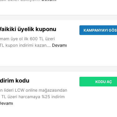
aikiki üyelik kuponu
KAMPANYAYI GÖS
mam üye ol ilk 600 TL üzeri
L kupon indirimi kazan....
Devamı
dirim kodu
KODU AÇ
n lideri LCW online mağazasından
 TL üzeri harcamaya %25 indirim
Devamı