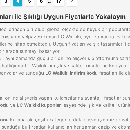
3
4
5
6
…
17
››
ları ile Şıklığı Uygun Fiyatlarla Yakalayın
ecilerinden biri olup, global ölçekte de büyük bir popülarit
eniş ürün yelpazesi sunan LC Waikiki, aynı zamanda ev teks
lerine hitap etmektedir. Uygun fiyatları ve şık tasarımları il
 bir arada sunmayı başarıyor.
, aynı zamanda güçlü bir online alışveriş platformuna sahip
rahatlığında LC Waikiki’nin şık ve kaliteli ürünlerine kolayca
ampanyalar ve sunduğu
LC Waikiki indirim kodu
fırsatları ile al
online alışveriş yapan kullanıcılarına avantajlı fırsatlar su
kodu
ve
LC Waikiki kuponları
sayesinde, şık ve kaliteli ürünl
ponu
kullanarak, çeşitli kategorilerdeki alışverişlerinizde %4
in sunduğu bu fırsatlar, kullanıcıları her zaman cazip ve eko