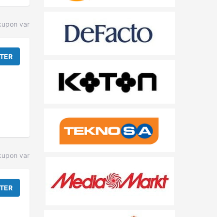
kupon var
TER
upon var
TER