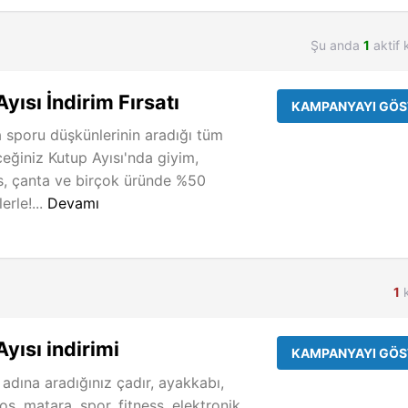
Şu anda
1
aktif 
ısı İndirim Fırsatı
KAMPANYAYI GÖS
 sporu düşkünlerinin aradığı tüm
ceğiniz Kutup Ayısı'nda giyim,
s, çanta ve birçok üründe %50
lerle!...
Devamı
1
k
yısı indirimi
KAMPANYAYI GÖS
 adına aradığınız çadır, ayakkabı,
os, matara, spor, fitness, elektronik,