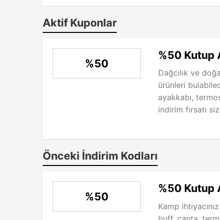
Aktif Kuponlar
%50 Kutup Ay
%50
Dağcılık ve doğa
ürünleri bulabile
ayakkabı, termo
indirim fırsatı siz
Önceki İndirim Kodları
%50 Kutup A
%50
Kamp ihtiyacınız
buff, çanta, term