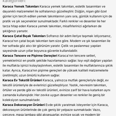
kategorileri:
Karaca Yemek Takımları
Karaca yemek takımları, estetik tasarımları ve
dayanıklı malzemeleri ile sofralarınızı güzelleştirir. Düğün, nişan gibi özel
günler için tercih edilen yemek takımlarının yanı sıra, günlük kullanım için de
pratik ve şık seçenekler sunulmaktadır. Farklı renkler ve desenler ile her
tarza hitap eden Karaca yemek takımları, misafirlerinizi ağırlarken de
şıklığınızı yansıtır.
Karaca Çatal Bıçak Takımları
Sofranızı bir adım ileriye taşımak istiyorsanız,
Karaca'nın çatal bıçak takımları tam size göre. Modern ve şık tasarımları ile
her sofrada göz alıcı bir görünüm yaratır. Çelik ve paslanmaz yapıları
sayesinde uzun yıllar boyunca güvenle kullanılabilir.
Karaca Tencere ve Pişirme Gereçleri
Karaca'nın tencere setleri,
yemeklerinizi en pratik şekilde hazırlamanızı sağlar. Isıyı eşit dağıtan yapıları
ile mutfakta işinizi kolaylaştırırken, estetik tasarımları ile mutfaklarınıza şıklık
katar. Ayrıca, Karaca’nın pişirme gereçleri de yüksek kaliteli malzemelerle
üretilmiştir, uzun ömürlü kullanım sağlar.
Karaca Ev Tekstili Ürünleri
Karaca, yalnızca mutfak gereçleriyle değil, ev
tekstili ürünleriyle de evlerinizi güzelleştiriyor. Yastık, nevresim takımları,
örtüler ve perde gibi ev tekstili ürünleri, evinize zarif bir hava katarken aynı
zamanda kullanışlıdır. Her zevke uygun desenler ve renkler ile geniş bir
koleksiyon sunulmaktadır.
Karaca Dekorasyon Ürünleri
Evde şıklık yaratmak isteyenler için Karaca,
dekorasyon ürünlerinde de çok geniş bir yelpaze sunmaktadır. Vazo,
çerçeve, masa lambası gibi aksesuarlar, evinize sıcak ve modern bir