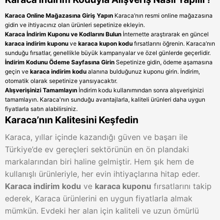
Karaca Online Mağazasına Giriş Yapın
Karaca’nın resmi online mağazasına
gidin ve ihtiyacınız olan ürünleri sepetinize ekleyin.
Karaca İndirim Kuponu ve Kodlarını Bulun
İnternette araştırarak en güncel
karaca indirim kuponu
ve
karaca kupon kodu
fırsatlarını öğrenin. Karaca’nın
sunduğu fırsatlar, genellikle büyük kampanyalar ve özel günlerde geçerlidir.
İndirim Kodunu Ödeme Sayfasına Girin
Sepetinize gidin, ödeme aşamasına
geçin ve
karaca indirim kodu
alanına bulduğunuz kuponu girin. İndirim,
otomatik olarak sepetinize yansıyacaktır.
Alışverişinizi Tamamlayın
İndirim kodu kullanımından sonra alışverişinizi
tamamlayın. Karaca'nın sunduğu avantajlarla, kaliteli ürünleri daha uygun
fiyatlarla satın alabilirsiniz.
Karaca’nın Kalitesini Keşfedin
Karaca, yıllar içinde kazandığı güven ve başarı ile
Türkiye’de ev gereçleri sektörünün en ön plandaki
markalarından biri haline gelmiştir. Hem şık hem de
kullanışlı ürünleriyle, her evin ihtiyaçlarına hitap eder.
Karaca indirim kodu
ve
karaca kuponu
fırsatlarını takip
ederek, Karaca ürünlerini en uygun fiyatlarla almak
mümkün. Evdeki her alan için kaliteli ve uzun ömürlü